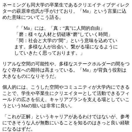
ネーミングも同大学の卒業生であるクリエイティブディレク
ターの萩原幸也氏が手がけており、「Ma」という言葉に込
めた意味についてこう語る。
「「Ma」には、「真：“真”に人間的自由」
「磨：様々な人材と切磋琢“磨”していく時間」
「間：社会と大学の“間”」という意味を込めてい
ます。多様な人が出会い、繋がる場になるように
していきたく思っております。」
リアルな空間の可能性や、多様なステークホルダーの間をつ
なぐ存在への期待は高まっている。「Ma」が背負う役割は
大きなものになりそうだ。
個人的には、こうした空間やコミュニティが大学内にできる
ことで、学生や卒業生にクリエイターとして活動できるフィ
ールドの広さを伝え、キャリアプランを支える場としていこ
うというMaの狙いは非常に良い。
「これが正解」というキャリアがあるわけではないが、参考
にできそうな人が無数にいることを知るのはきっと良い経験
になるはずだ。