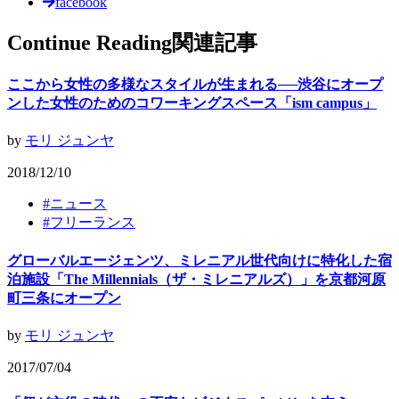
facebook
Continue Reading
関連記事
ここから女性の多様なスタイルが生まれる──渋谷にオープ
ンした女性のためのコワーキングスペース「ism campus」
by
モリ ジュンヤ
2018/12/10
#
ニュース
#
フリーランス
グローバルエージェンツ、ミレニアル世代向けに特化した宿
泊施設「The Millennials（ザ・ミレニアルズ）」を京都河原
町三条にオープン
by
モリ ジュンヤ
2017/07/04