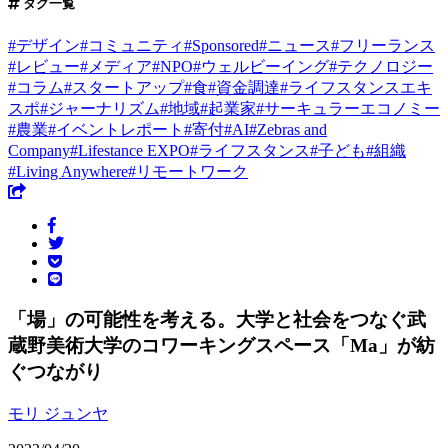
タグ一覧
#
デザイン
#
コミュニティ
#
Sponsored
#
ニュース
#
フリーランス
#
レビュー
#
メディア
#
NPO
#
ウェルビーイング
#
テクノロジー
#
コラム
#
スタートアップ
#
食
#
資金調達
#
ライフスタンスエキ
スポ
#
ジャーナリズム
#
地域
#
起業家
#
サーキュラーエコノミー
#
農業
#
イベントレポート
#
寄付
#
AI
#
Zebras and
Company
#
Lifestance EXPO
#
ライフスタンス
#
子ども
#
組織
#
Living Anywhere
#
リモートワーク
「場」の可能性を考える。大学と社会をつなぐ武
蔵野美術大学のコワーキングスペース「Ma」が紡
ぐつながり
モリ ジュンヤ