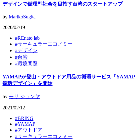
デザインで循環型社会を目指す台湾のスタートアップ
by
MarikoSugita
2020/02/19
#
REnato lab
#
サーキュラーエコノミー
#
デザイン
#
台湾
#
環境問題
YAMAPが登山・アウトドア用品の循環サービス「YAMAP
循環デザイン」を開始
by
モリ ジュンヤ
2021/02/12
#
BRING
#
YAMAP
#
アウトドア
#
サーキュラーエコノミー