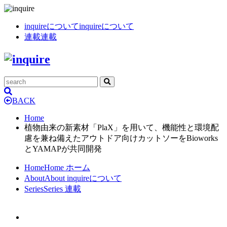
inquireについて
inquireについて
連載
連載
BACK
Home
植物由来の新素材「PlaX」を用いて、機能性と環境配
慮を兼ね備えたアウトドア向けカットソーをBioworks
とYAMAPが共同開発
Home
Home
ホーム
About
About
inquireについて
Series
Series
連載