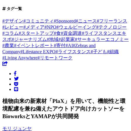
タグ一覧
#
デザイン
#
コミュニティ
#
Sponsored
#
ニュース
#
フリーランス
#
レビュー
#
メディア
#
NPO
#
ウェルビーイング
#
テクノロジー
#
コラム
#
スタートアップ
#
食
#
資金調達
#
ライフスタンスエキ
スポ
#
ジャーナリズム
#
地域
#
起業家
#
サーキュラーエコノミー
#
農業
#
イベントレポート
#
寄付
#
AI
#
Zebras and
Company
#
Lifestance EXPO
#
ライフスタンス
#
子ども
#
組織
#
Living Anywhere
#
リモートワーク
植物由来の新素材「PlaX」を用いて、機能性と環
境配慮を兼ね備えたアウトドア向けカットソーを
BioworksとYAMAPが共同開発
モリ ジュンヤ