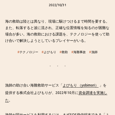
2022/10/31
海の救助は陸とは異なり、現場に駆けつけるまで時間を要する。
また、転落すると波に流され、正確な位置情報を知るのが困難な
場合が多い。海の救助における課題を、テクノロジーを使って助
け合いで解決しようとしているプレイヤーがいる。
#
テクノロジー
#
よびもり
#
救助
#
海難事故
#
漁師
漁師の助け合い海難救助サービス「
よびもり （yobimori）
」を
提供する株式会社よびもりが、2022年10月に
資金調達を実施し
た
。
漁師が同サービスを利用するには、まずSOS発信端末である「よ