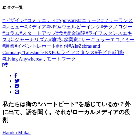
タグ一覧
#
デザイン
#
コミュニティ
#
Sponsored
#
ニュース
#
フリーランス
#
レビュー
#
メディア
#
NPO
#
ウェルビーイング
#
テクノロジー
#
コラム
#
スタートアップ
#
食
#
資金調達
#
ライフスタンスエキ
スポ
#
ジャーナリズム
#
地域
#
起業家
#
サーキュラーエコノミー
#
農業
#
イベントレポート
#
寄付
#
AI
#
Zebras and
Company
#
Lifestance EXPO
#
ライフスタンス
#
子ども
#
組織
#
Living Anywhere
#
リモートワーク
私たちは街の“ハートビート”を感じているか？外
に出て、話を聞く。それがローカルメディアの役
割
Haruka Mukai