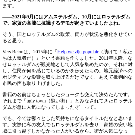
ます。
——2021年9月にはアムステルダム、10月にはロッテルダム
で、家賃の高騰に抗議するデモが起きていましたよね。
そう、国とロッテルダムの政策、両方が状況を悪化させてい
ると思う。
Vers Betonは、2015年に『
Help we zijn populair
（助けて！私た
ちは人気者だ）』という書籍を作りました。2011年以降、な
ぜロッテルダムが観光地として人気を集めたのか、それに対
し、住民が何を感じているのかを伝えたもの。地元経済への
ポジティブな影響を取り上げるだけでなく、あえて批判的な
市民の声も取り上げました。
書籍の名前はちょっとしたジョークも交えて決めたんです。
それまで「ugly town（醜い街）」とみなされてきたロッテル
ダムが急に人気になってしまったぞ！って。
でも、今では鬱々とした気持ちになるタイトルだなと思いま
す。実際に私の友人でもロッテルダムを去り、家賃の安い地
域に引っ越すしかなかった人がいるから。街が人気になっ