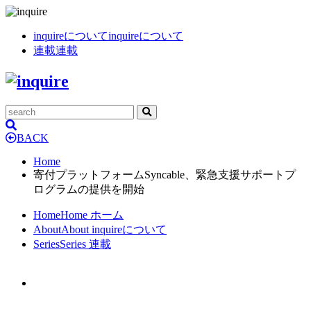
inquireについて
inquireについて
連載
連載
BACK
Home
寄付プラットフォームSyncable、緊急支援サポートプ
ログラムの提供を開始
Home
Home
ホーム
About
About
inquireについて
Series
Series
連載