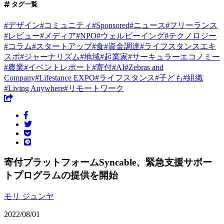
タグ一覧
#
デザイン
#
コミュニティ
#
Sponsored
#
ニュース
#
フリーランス
#
レビュー
#
メディア
#
NPO
#
ウェルビーイング
#
テクノロジー
#
コラム
#
スタートアップ
#
食
#
資金調達
#
ライフスタンスエキ
スポ
#
ジャーナリズム
#
地域
#
起業家
#
サーキュラーエコノミー
#
農業
#
イベントレポート
#
寄付
#
AI
#
Zebras and
Company
#
Lifestance EXPO
#
ライフスタンス
#
子ども
#
組織
#
Living Anywhere
#
リモートワーク
寄付プラットフォームSyncable、緊急支援サポー
トプログラムの提供を開始
モリ ジュンヤ
2022/08/01