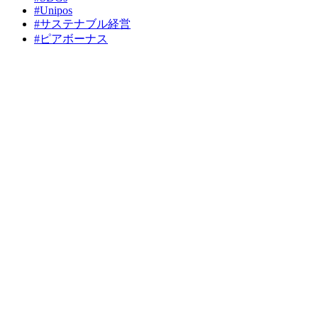
#
Unipos
#
サステナブル経営
#
ピアボーナス