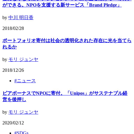
ができる。NPOを支援する新サービス「Brand Pledge」
by
中川 明日香
2018/02/28
ポートフォリオ寄付は社会の透明化された存在に光を当てら
れるか
by
モリ ジュンヤ
2018/12/26
#
ニュース
ピアボーナスでNPOに寄付。「Unipos」がサステナブル経
営を後押し
by
モリ ジュンヤ
2020/02/12
#
SDGs