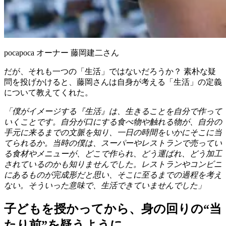
pocapoca オーナー 藤岡建二さん
だが、それも一つの「生活」ではないだろうか？ 素朴な疑
問を投げかけると、藤岡さんは自身が考える「生活」の定義
について教えてくれた。
「僕がイメージする『生活』は、生きることを自分で作って
いくことです。自分が口にする食べ物や触れる物が、自分の
手元に来るまでの文脈を知り、一日の時間をいかにそこに当
てられるか。当時の僕は、スーパーやレストランで売ってい
る食材やメニューが、どこで作られ、どう運ばれ、どう加工
されているのかも知りませんでした。レストランやコンビニ
にあるものが完成形だと思い、そこに至るまでの過程を考え
ない。そういった意味で、生活できていませんでした」
子どもを授かってから、身の回りの“当
たり前”を疑うように