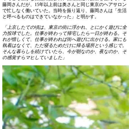
藤岡さんだが、15年以上前は奥さんと同じ東京のヘアサロン
で忙しなく働いていた。当時を振り返り、藤岡さんは「生活
と呼べるものはできていなかった」と明かす。
「上京したての頃は、東京の街に浮かれ、とにかく遊びに全
力投球でした。仕事が終わって帰宅したら一日が終わる。そ
れが惜しくて、仕事が終われば街へ遊びに出かける。家にも
執着はなくて、ただ寝るためだけに帰る場所という感じで。
そんな暮らしを続けていたら、今が朝なのか、夜なのか、そ
の感覚すらマヒしていました」