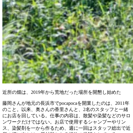
近所の畑は、2019年から荒地だった場所を開懇し始めた
藤岡さんが地元の長浜市でpocapocaを開業したのは、2011年
のこと。以来、奥さんの香里さんと、2名のスタッフと一緒
にお店を回している。仕事の内容は、散髪や染髪などのサロ
ンワークだけではない。お店で使用するシャンプーやリン
ス、染髪剤を一から作るため、週に一回はスタッフ総出で近