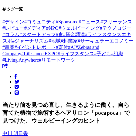
タグ一覧
#
デザイン
#
コミュニティ
#
Sponsored
#
ニュース
#
フリーランス
#
レビュー
#
メディア
#
NPO
#
ウェルビーイング
#
テクノロジー
#
コラム
#
スタートアップ
#
食
#
資金調達
#
ライフスタンスエキ
スポ
#
ジャーナリズム
#
地域
#
起業家
#
サーキュラーエコノミー
#
農業
#
イベントレポート
#
寄付
#
AI
#
Zebras and
Company
#
Lifestance EXPO
#
ライフスタンス
#
子ども
#
組織
#
Living Anywhere
#
リモートワーク
当たり前を見つめ直し、生きるように働く。自ら
育てた植物で施術するヘアサロン「pocapoca」で
見つけた、ウェルビーイングのヒント
中川 明日香