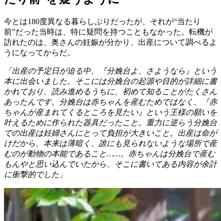
今とは180度異なる暮らしぶりだったが、それが“当たり
前”だった当時は、特に疑問を持つこともなかった。転機が
訪れたのは、奥さんの妊娠が分かり、出産について調べるよ
うになってからだ。
「出産の予定日が迫る中、『分娩台よ、さようなら』という
本に出会いました。そこには分娩台の起源や目的が詳細に書
かれており、読み進めるうちに、初めて知ることがたくさん
あったんです。分娩台は赤ちゃんを産むためではなく、『赤
ちゃんが産まれてくるところを見たい』という王様の願いを
叶えるために作られた器具だったこと。重力に逆らう分娩台
での出産は妊婦さんにとって負担が大きいこと。出産は命が
けだから、本来は薄暗く、誰にも見られないような場所で産
むのが動物の本能であること……。赤ちゃんは分娩台で産む
もんやと思い込んでいたから、そこに書いてある内容が余計
に衝撃的でした」