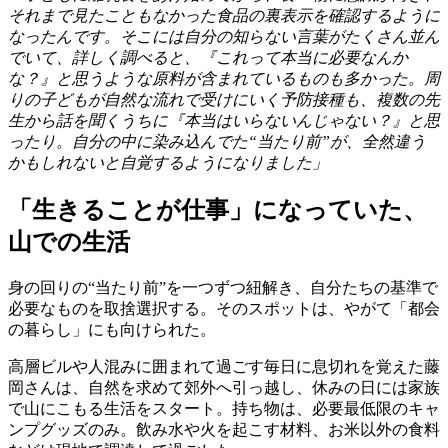
それまで見たこともなかった食品の裏表示を確認するように
なったんです。そこには自分の知らない言葉がたくさん並ん
でいて、詳しく調べると、『これって本当に必要なんか
な？』と思うような原料が含まれているものも多かった。周
りの子どもが自然な流れで受けにいく予防接種も、複数の先
生から話を聞くうちに『本当はいらないんじゃない？』と思
ったり。自分の中に染み込んでた“当たり前”が、全然違う
かもしれないと自覚するようになりました」
「生きることが仕事」になっていた、
山での生活
身の回りの“当たり前”を一つずつ紐解き、自分たちの基準で
必要なものを取捨選択する。そのスポットは、やがて「都会
の暮らし」にも向けられた。
高層ビルや人混みに囲まれて過ごす毎日に息切れを覚えた藤
岡さんは、自然を求めて郊外へ引っ越し、休みの日には家族
で山にこもる生活をスタート。持ち物は、必要最低限のキャ
ンプグッズのみ。飲み水や火を起こす材料、お米以外の食料