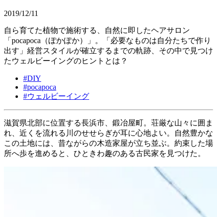
2019/12/11
自ら育てた植物で施術する、自然に即したヘアサロン
「pocapoca（ぽかぽか）」。「必要なものは自分たちで作り
出す」経営スタイルが確立するまでの軌跡、その中で見つけ
たウェルビーイングのヒントとは？
#
DIY
#
pocapoca
#
ウェルビーイング
滋賀県北部に位置する長浜市、鍛冶屋町。荘厳な山々に囲ま
れ、近くを流れる川のせせらぎが耳に心地よい。自然豊かな
この土地には、昔ながらの木造家屋が立ち並ぶ。約束した場
所へ歩を進めると、ひときわ趣のある古民家を見つけた。