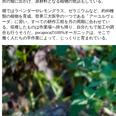
所の畑に出かけ、原材料となる植物の世話もしている。
畑ではラベンダーやレモングラス、ゼラニウムなど、約80種
類の植物を育成。世界三大医学の一つである「アーユルヴェ
ーダ」に習い、すべての耕作工程を月の周期に合わせてい
る。収穫したものは作業場へ持ち帰り、自分たちで加工や調
合も行うそうだ。pocapocaの100%オーガニックは、そこで
働く人たちの手作業によって、じっくりと育まれている。