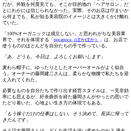
だが、外観を何度見ても、そこが目的地の「ヘアサロン」だ
とにわかには信じられなかった。実際、そのお店は佇まいか
ら何までも、私が知る美容院のイメージとは大きくかけ離れ
ていた。
「100%オーガニックは成立しない」と思われがちな美容業
界で、それを体現する「
pocapoca（ぽかぽか）
」は、お店で
使うもののほとんどを自分たちの手で作っている。
「あ、どうも。今日は、よろしくお願いします」
麦わら帽子に、ゆったりとしたオーバーオールがよく似合
う。オーナーの藤岡建二さんは、柔らかな物腰で私たちを迎
え入れてくれた。
必要なものを自分たちで作り出す経営スタイルは、一見非効
率にも思えるが、紆余曲折を経た藤岡さんがやっとの思いで
たどり着いた、心地よい生き方の体現でもある。
「もう稼ぐだけの仕事はしない。そう決めて、長浜に帰って
きたんです」
そう話す藤岡さんは、どんな生活を追い求めたのか？ 過去