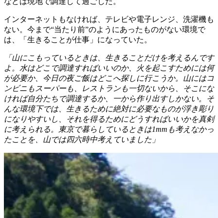
などは現地で調達して過ごした。
インターネットもなければ、テレビや電子レンジ、洗濯機も
ない。今まで“当たり前”のようにあったものがない環境で
は、「生きることが仕事」になっていた。
「山にこもっているときは、生きることだけを考えるんです
よ。水はどこで調達すればいいのか、火を起こすためには何
が必要か、今日の夜ご飯はどこへ探しに行こうか。山にはコ
ンビニもスーパーも、レストランも一切ないから、そこにな
ければ自分たちで調達するか、一から作り出すしかない。そ
んな環境下では、生きるために絶対に必要なものが浮き彫り
になりやすいし、それを得るためにどうすればいいかを真剣
に考えられる。東京で暮らしているときは1mmも考えなかっ
たことを、山では四六時中考えていました」