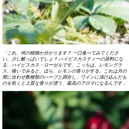
「これ、何の植物か分かります？ 一口食べてみてくださ
い。少し酸っぱいでしょ？ ハイビスカスティーの原料にな
る、ハイビスカス・ローゼルです。こっちは、レモングラ
ス。嗅いでみると、ほら、レモンの香りがする。これは月の
暦に合わせ数種類のハーブと調合し、ワインに漬け込んだも
のを炊くと上質な香りが漂う、最高のアロマになるんです」