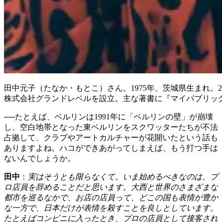
田中元子（たなか・もとこ）さん。1975年、茨城県生まれ。
株式会社グランドレベルを設立。主な著書に『マイパブリッ
──たとえば、ベルリンは1991年に「ベルリンの壁」が崩壊
し、空白地帯となった東ベルリンをスクワッターたちが不法
占拠して、クラブやアートカルチャーが花開いたという話も
ありますよね。ハコができあがってしまえば、もう打つ手は
ないんでしょうか。
田中
：
実はそうとも限らなくて。いま始めるべきなのは、プ
ロ店員を辞めることだと思います。大西と世界のさまざまな
都市を巡るなかで、お店の店員って、どこの国も表情が豊か
な一方で、日本だけが表情を殺すことを良しとしています。
たとえばコンビニに入ったとき、プロの店員として接客され