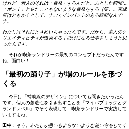
けれど、素人のそれは「暴発」するんだと。ふとした瞬間に
「ボン！」と見たこともないような暴発をする（笑）。完成
度はともかくとして、すごくインパクトのある瞬間なんで
す。
わたしはそれにときめいちゃったんです。だから、素人のク
リエイティビティが爆発する手助けになる仕事をしようと思
ったんです。
──それが喫茶ランドリーの最初のコンセプトだったんです
ね。面白い！
「最初の踊り子」が場のルールを形づ
くる
──今日は「補助線のデザイン」についても聞きたかったん
です。個人の創造性を引き出すことを『マイパブリックとグ
ランドレベル』でそう表現して、喫茶ランドリーで実践して
いますよね。
田中
：
そう。わたしが思いもよらないような使い方をしてく