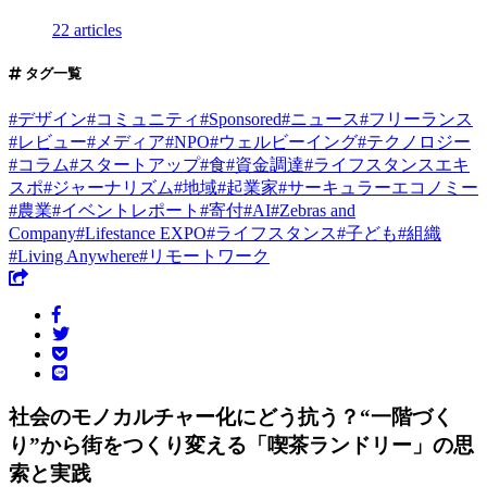
22 articles
タグ一覧
#
デザイン
#
コミュニティ
#
Sponsored
#
ニュース
#
フリーランス
#
レビュー
#
メディア
#
NPO
#
ウェルビーイング
#
テクノロジー
#
コラム
#
スタートアップ
#
食
#
資金調達
#
ライフスタンスエキ
スポ
#
ジャーナリズム
#
地域
#
起業家
#
サーキュラーエコノミー
#
農業
#
イベントレポート
#
寄付
#
AI
#
Zebras and
Company
#
Lifestance EXPO
#
ライフスタンス
#
子ども
#
組織
#
Living Anywhere
#
リモートワーク
社会のモノカルチャー化にどう抗う？“一階づく
り”から街をつくり変える「喫茶ランドリー」の思
索と実践