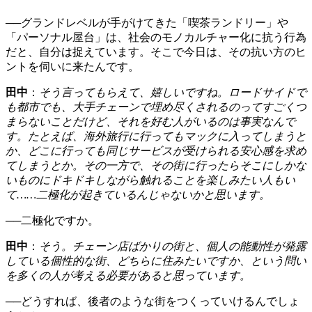
──グランドレベルが手がけてきた「喫茶ランドリー」や
「パーソナル屋台」は、社会のモノカルチャー化に抗う行為
だと、自分は捉えています。そこで今日は、その抗い方のヒ
ントを伺いに来たんです。
田中
：
そう言ってもらえて、嬉しいですね。ロードサイドで
も都市でも、大手チェーンで埋め尽くされるのってすごくつ
まらないことだけど、それを好む人がいるのは事実なんで
す。たとえば、海外旅行に行ってもマックに入ってしまうと
か、どこに行っても同じサービスが受けられる安心感を求め
てしまうとか。その一方で、その街に行ったらそこにしかな
いものにドキドキしながら触れることを楽しみたい人もい
て……二極化が起きているんじゃないかと思います。
──二極化ですか。
田中
：
そう。チェーン店ばかりの街と、個人の能動性が発露
している個性的な街、どちらに住みたいですか、という問い
を多くの人が考える必要があると思っています。
──どうすれば、後者のような街をつくっていけるんでしょ