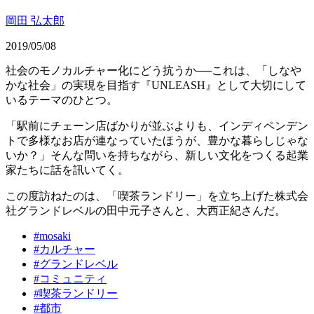
岡田 弘太郎
2019/05/08
社会のモノカルチャー化にどう抗うか──これは、「しなや
かな社会」の実現を目指す『UNLEASH』として大切にして
いるテーマのひとつ。
「駅前にチェーン店ばかりが並ぶよりも、インディペンデン
トで多様なお店が連なっていたほうが、豊かな暮らしじゃな
いか？」そんな問いを持ちながら、新しい文化をつくる起業
家たちに話を訊いてく。
この度訪ねたのは、「喫茶ランドリー」を立ち上げた株式会
社グランドレベルの田中元子さんと、大西正紀さんだ。
#
mosaki
#
カルチャー
#
グランドレベル
#
コミュニティ
#
喫茶ランドリー
#
都市