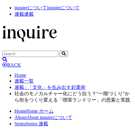
inquireについて
inquireについて
連載
連載
BACK
Home
連載一覧
連載
: 「文化」を生み出す起業術
社会のモノカルチャー化にどう抗う？“一階づくり”か
ら街をつくり変える「喫茶ランドリー」の思索と実践
Home
Home
ホーム
About
About
inquireについて
Series
Series
連載