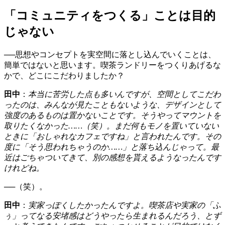
「コミュニティをつくる」ことは目的
じゃない
──思想やコンセプトを実空間に落とし込んでいくことは、
簡単ではないと思います。喫茶ランドリーをつくりあげるな
かで、どこにこだわりましたか？
田中
：
本当に苦労した点も多いんですが、空間としてこだわ
ったのは、みんなが見たこともないような、デザインとして
強度のあるものは置かないことです。そうやってマウントを
取りたくなかった……（笑）。まだ何もモノを置いていない
ときに「おしゃれなカフェですね」と言われたんです。その
度に「そう思われちゃうのか……」と落ち込んじゃって。最
近はごちゃついてきて、別の感想を貰えるようなったんです
けれどね。
──（笑）。
田中
：
実家っぽくしたかったんですよ。喫茶店や実家の「ふ
ぅ」ってなる安堵感はどうやったら生まれるんだろう、とず