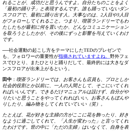
れることが、成功だと思うんですよ。自分たちのことをよく
「最初の踊り子」と表現するんです。誰も踊っていないダン
スフロアで、最初に踊り出す人。大事なのは、2人目や3人目
がフォローしてくれること。つまり、喫茶ランドリーでもわ
たしたちが最初に何を置いたか、どんなコミュニケーション
を取ろうとしたかが、その後にずっと影響を与えていくわけ
です。
──社会運動の起こし方をテーマにしたTEDのプレゼンで
も、フォロワーの重要性が
指摘されていますよね。
野外フェ
スでひとり、またひとりと踊りだして、最終的には大きなダ
ンスフロアが出来上がるという。
田中
：
喫茶ランドリーでは、お客さんも店員も、プロとしか
社会的役割とか以前に、一人の人間として、そこにいてくれ
ればいいんです。できるだけマニュアルは設けず、自分がや
りたいと思うことをやってくれればいい。お客さんもぼんや
りしたり、編み物をしてくれていていい（笑）。
たとえば、花が好きな主婦の方がここに花を飾ったり、好き
なように過ごしてくれて、「人生が変わった」と言ってくれ
たわけです。世の中に「ただの主婦」はいなくて、自身を表