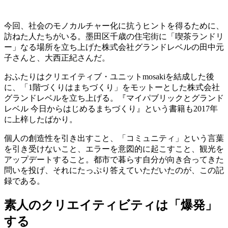
今回、社会のモノカルチャー化に抗うヒントを得るために、
訪ねた人たちがいる。墨田区千歳の住宅街に「喫茶ランドリ
ー」なる場所を立ち上げた株式会社グランドレベルの田中元
子さんと、大西正紀さんだ。
おふたりはクリエイティブ・ユニットmosakiを結成した後
に、「1階づくりはまちづくり」をモットーとした株式会社
グランドレベルを立ち上げる。『マイパブリックとグランド
レベル 今日からはじめるまちづくり』という書籍も2017年
に上梓したばかり。
個人の創造性を引き出すこと、「コミュニティ」という言葉
を引き受けないこと、エラーを意図的に起こすこと、観光を
アップデートすること。都市で暮らす自分が向き合ってきた
問いを投げ、それにたっぷり答えていただいたのが、この記
録である。
素人のクリエイティビティは「爆発」
する