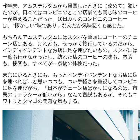
昨年末、アムステルダムから帰国したときに（改めて）驚い
たのが、日本ではコンビニのどこの店舗でも同じ味のコーヒ
ーが買えることだった。10日ぶりのコンビニのコーヒー
は、”懐かしい”味であり、なんだか気味悪くも感じた。
もちろんアムステルダムにはスタバを筆頭にコーヒーのチェ
ーン店はある。けれども、せっかく旅行しているのだから、
インディペンデントなお店に足を運びたいもの。スタバには
一度も行かなかったし、訪れた店のコーヒーの味も、内装
も、接客も、すべてが一点物の体験だった。
東京にいるときにも、もっとインディペンデントなお店に足
を運べれば…と思いつつも、つい手軽さを重視してコンビニ
に足を運びがち。「日本がチェーン店ばかりになるのは、市
民のリテラシーが低いから」なんて言説もあるが、それもニ
ワトリとタマゴの問題な気もする。