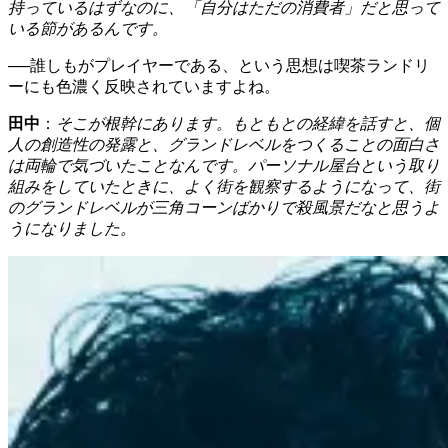
持っているはずなのに、「自分はただの消費者」だと思って
いる節があるんです。
──誰しもがプレイヤーである、という思想は喫茶ランドリ
ーにも色濃く反映されていますよね。
田中
：
そこが根幹にあります。もともとの経緯を話すと、個
人の創造性の発露と、グランドレベルをつくることの面白さ
は両輪で気づいたことなんです。パーソナル屋台という取り
組みをしていたときに、よく街を観察するようになって、街
のグランドレベルが三角コーンばかりで殺風景だなと思うよ
うになりました。