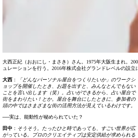
大西正紀（おおにし・まさき）さん。1975年大阪生まれ。2001年
ュレーションを行う。2016年株式会社グランドレベルの設
大西
：
「どんなパーソナル屋台をつくりたいか」のワークシ
ョップを開催したとき、お題を出すと、みんなとんでもない
ことを言い出します（笑）。占いができるから、占い屋台で
街をまわりたい！とか。屋台を舞台にしたときに、参加者の
頭の中ではさまざまな街の活用方法が見えているわけです。
──実は、能動性が秘められていた？
田中
：
そうそう。たったひと時であっても、すごい世界が広
がっている。プロのクリエイティブは安定供給が求められる