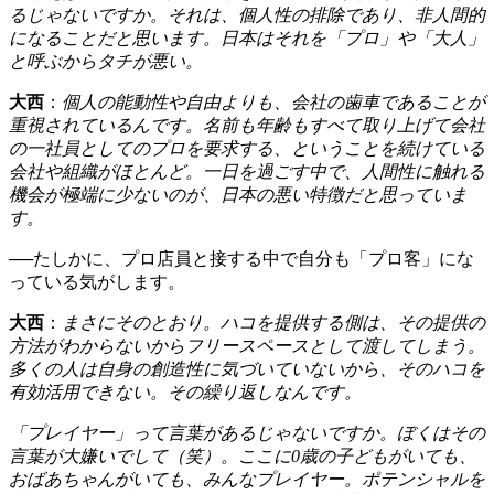
るじゃないですか。それは、個人性の排除であり、非人間的
になることだと思います。日本はそれを「プロ」や「大人」
と呼ぶからタチが悪い。
大西
：
個人の能動性や自由よりも、会社の歯車であることが
重視されているんです。名前も年齢もすべて取り上げて会社
の一社員としてのプロを要求する、ということを続けている
会社や組織がほとんど。一日を過ごす中で、人間性に触れる
機会が極端に少ないのが、日本の悪い特徴だと思っていま
す。
──たしかに、プロ店員と接する中で自分も「プロ客」にな
っている気がします。
大西
：
まさにそのとおり。ハコを提供する側は、その提供の
方法がわからないからフリースペースとして渡してしまう。
多くの人は自身の創造性に気づいていないから、そのハコを
有効活用できない。その繰り返しなんです。
「プレイヤー」って言葉があるじゃないですか。ぼくはその
言葉が大嫌いでして（笑）。ここに0歳の子どもがいても、
おばあちゃんがいても、みんなプレイヤー。ポテンシャルを