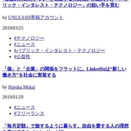
リック・インタレスト・テクノロジー」の担い手を育む
by
UNLEASH寄稿アカウント
2019/03/25
#
テクノロジー
#
ニュース
#
パブリック・インタレスト・テクノロジー
#
公益性
「個」と「企業」の関係をフラットに。LinkedInは“新しい
働き方”を社会に実装する
by
Haruka Mukai
2019/01/29
#
ニュース
#
フリーランス
「毎月定額」で旅するように暮らす。自由を愛する人の理想