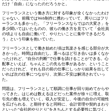
だけ「自由」になったのだろうかと。
フリーランスという働き方に対する印象が全くなかったわけ
じゃない。前職ではWeb制作に携わっていて、周りにはフリ
ーランスも多かった。「フリーランスならではの大変さ」を
多少聞いてはいたものの、彼らの働き方を見ていて「会社員
の頃よりも自由に働いて、やりたいことに集中できるだろ
う」という印象を抱いていた。
フリーランスとして働き始めた頃は気楽さを感じる部分が大
きかった。時間は自由だし、選べるほど引き合いは多くなか
ったけれど、“自分の判断”で仕事を請けることができる。心
配事といえば、ちゃんとこの先も仕事があるか、ということ
だったけれど、それも目の前の仕事にしっかり結果を出して
いれば次の仕事につながり、次第に不安は解消されていっ
た。
問題は、フリーランスとして順調に仕事が回り始めてからや
ってきた。はじめは数えるほどだった案件が徐々に増え、取
引先の数も増えていく。収入が安定し、今後の自分の可能性
を広げられる、と期待すると同時に、会計管理や契約まわり
といった“会社的やりとり”をきちんとする必要性に気づく。