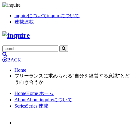
inquireについて
inquireについて
連載
連載
BACK
Home
フリーランスに求められる“自分を経営する意識”とど
う向き合うか
Home
Home
ホーム
About
About
inquireについて
Series
Series
連載