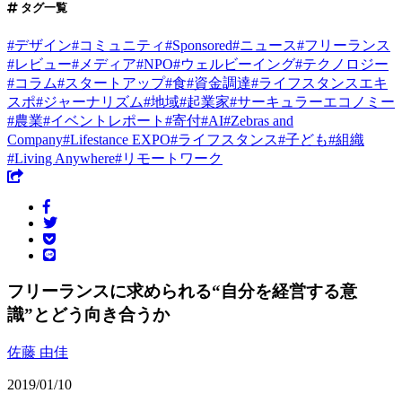
タグ一覧
#
デザイン
#
コミュニティ
#
Sponsored
#
ニュース
#
フリーランス
#
レビュー
#
メディア
#
NPO
#
ウェルビーイング
#
テクノロジー
#
コラム
#
スタートアップ
#
食
#
資金調達
#
ライフスタンスエキ
スポ
#
ジャーナリズム
#
地域
#
起業家
#
サーキュラーエコノミー
#
農業
#
イベントレポート
#
寄付
#
AI
#
Zebras and
Company
#
Lifestance EXPO
#
ライフスタンス
#
子ども
#
組織
#
Living Anywhere
#
リモートワーク
フリーランスに求められる“自分を経営する意
識”とどう向き合うか
佐藤 由佳
2019/01/10