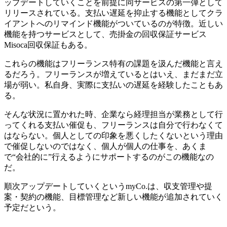
ップデートしていくことを前提に同サービスの第一弾として
リリースされている。支払い遅延を抑止する機能としてクラ
イアントへのリマインド機能がついているのが特徴。近しい
機能を持つサービスとして、売掛金の回収保証サービス
Misoca回収保証もある。
これらの機能はフリーランス特有の課題を汲んだ機能と言え
るだろう。フリーランスが増えているとはいえ、まだまだ立
場が弱い。私自身、実際に支払いの遅延を経験したこともあ
る。
そんな状況に置かれた時、企業なら経理担当が業務として行
ってくれる支払い催促も、フリーランスは自分で行わなくて
はならない。個人としての印象を悪くしたくないという理由
で催促しないのではなく、個人が個人の仕事を、あくま
で“会社的に”行えるようにサポートするのがこの機能なの
だ。
順次アップデートしていくというmyCo.は、収支管理や提
案・契約の機能、目標管理など新しい機能が追加されていく
予定だという。