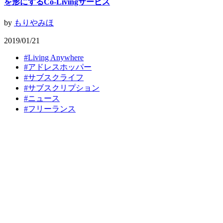
を形にするCo-Livingサービス
by
もりやみほ
2019/01/21
#
Living Anywhere
#
アドレスホッパー
#
サブスクライフ
#
サブスクリプション
#
ニュース
#
フリーランス