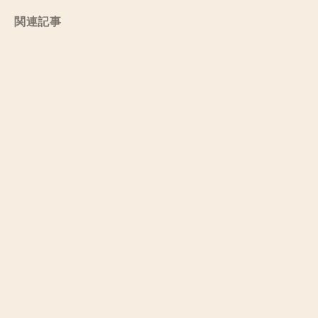
関連記事
他者への想像力を取り戻すために。対話を促すジャーナ
リズムの形を探りたい
by
Haruka Mukai
2019/04/22