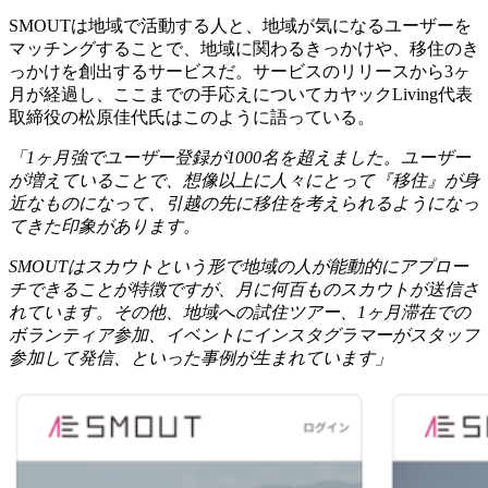
SMOUTは地域で活動する人と、地域が気になるユーザーを
マッチングすることで、地域に関わるきっかけや、移住のき
っかけを創出するサービスだ。サービスのリリースから3ヶ
月が経過し、ここまでの手応えについてカヤックLiving代表
取締役の松原佳代氏はこのように語っている。
「1ヶ月強でユーザー登録が1000名を超えました。ユーザー
が増えていることで、想像以上に人々にとって『移住』が身
近なものになって、引越の先に移住を考えられるようになっ
てきた印象があります。
SMOUTはスカウトという形で地域の人が能動的にアプロー
チできることが特徴ですが、月に何百ものスカウトが送信さ
れています。その他、地域への試住ツアー、1ヶ月滞在での
ボランティア参加、イベントにインスタグラマーがスタッフ
参加して発信、といった事例が生まれています」