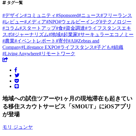
タグ一覧
#
デザイン
#
コミュニティ
#
Sponsored
#
ニュース
#
フリーランス
#
レビュー
#
メディア
#
NPO
#
ウェルビーイング
#
テクノロジー
#
コラム
#
スタートアップ
#
食
#
資金調達
#
ライフスタンスエキ
スポ
#
ジャーナリズム
#
地域
#
起業家
#
サーキュラーエコノミー
#
農業
#
イベントレポート
#
寄付
#
AI
#
Zebras and
Company
#
Lifestance EXPO
#
ライフスタンス
#
子ども
#
組織
#
Living Anywhere
#
リモートワーク
地域への試住ツアーや1ヶ月の現地滞在も起きてい
る移住スカウトサービス「SMOUT」にiOSアプリ
が登場
モリ ジュンヤ