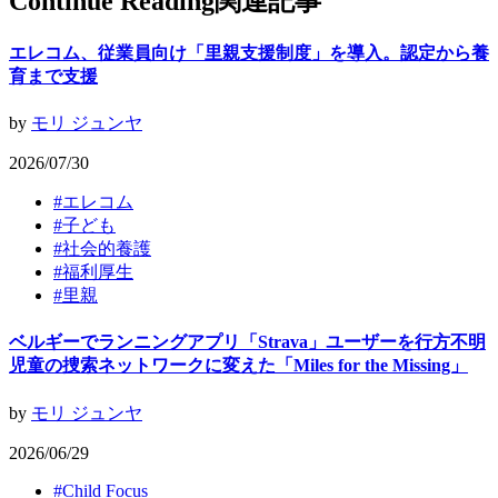
Continue Reading
関連記事
エレコム、従業員向け「里親支援制度」を導入。認定から養
育まで支援
by
モリ ジュンヤ
2026/07/30
#
エレコム
#
子ども
#
社会的養護
#
福利厚生
#
里親
ベルギーでランニングアプリ「Strava」ユーザーを行方不明
児童の捜索ネットワークに変えた「Miles for the Missing」
by
モリ ジュンヤ
2026/06/29
#
Child Focus