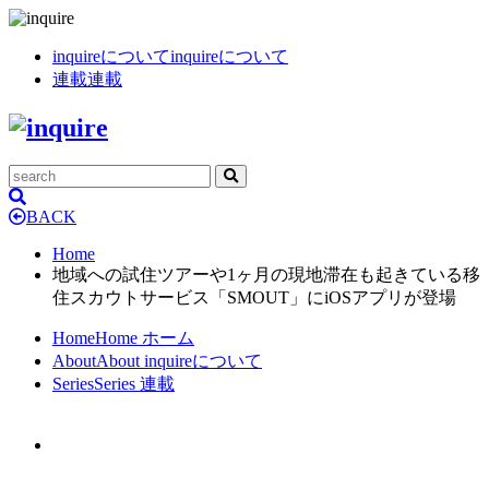
inquireについて
inquireについて
連載
連載
BACK
Home
地域への試住ツアーや1ヶ月の現地滞在も起きている移
住スカウトサービス「SMOUT」にiOSアプリが登場
Home
Home
ホーム
About
About
inquireについて
Series
Series
連載