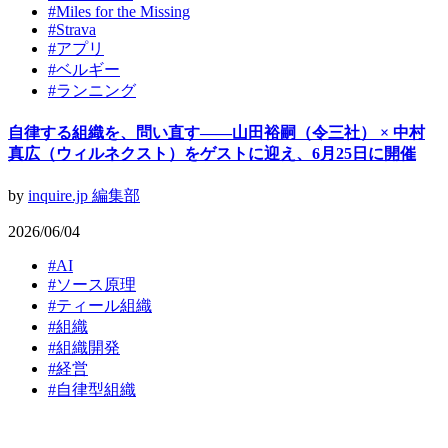
#
Miles for the Missing
#
Strava
#
アプリ
#
ベルギー
#
ランニング
自律する組織を、問い直す——山田裕嗣（令三社） × 中村
真広（ウィルネクスト）をゲストに迎え、6月25日に開催
by
inquire.jp 編集部
2026/06/04
#
AI
#
ソース原理
#
ティール組織
#
組織
#
組織開発
#
経営
#
​自律型組織