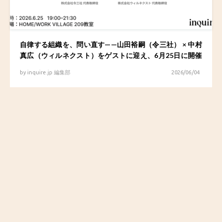
自律する組織を、問い直す——山田裕嗣（令三社） × 中村
真広（ウィルネクスト）をゲストに迎え、6月25日に開催
by
inquire.jp 編集部
2026/06/04