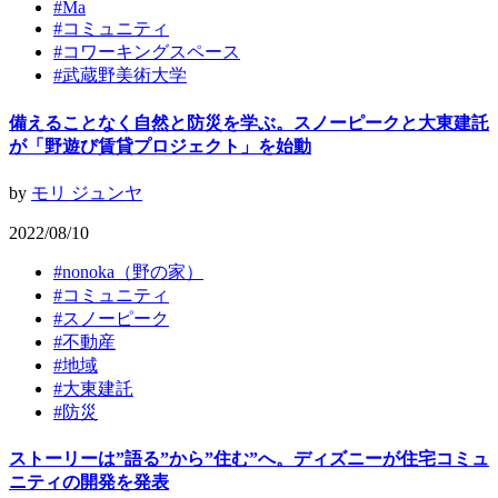
#
Ma
#
コミュニティ
#
コワーキングスペース
#
武蔵野美術大学
備えることなく自然と防災を学ぶ。スノーピークと大東建託
が「野遊び賃貸プロジェクト」を始動
by
モリ ジュンヤ
2022/08/10
#
nonoka（野の家）
#
コミュニティ
#
スノーピーク
#
不動産
#
地域
#
大東建託
#
防災
ストーリーは”語る”から”住む”へ。ディズニーが住宅コミュ
ニティの開発を発表