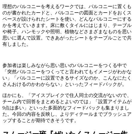
理想のバルコニーを考えるワークでは、バルコニーに置くも
のが書かれたカードと、バルコニーの図面とカードをおくス
ペースが設けられたシートを使い、どんなバルコニーにする
かを考えていきます。床に敷くタイルにはじまり、テーブル
や椅子、ハンモックや照明、植物などさまざまなものを思い
思いに選んで設置。できあがったシートをテーブルごとで共
有しました。
参加者は楽しみながら思い思いのバルコニーをつくる中で
「突然バルコニーをつくってと言われてもイメージがわかな
い」「バルコニーに設置できるサイズなのか、こんなにたく
さんおけるのかわからない」といったフィードバックが。
ほかにも、「アイスブレイクで住人同士の交流がないので、
チーム内で回答をまとめるとよいのでは」「設置アイテムが
9点は多い」といった多面的なフィードバックも集まりまし
た。今回の内容を反映し、よりディテールまでブラッシュア
ップすることが期待できそうです。