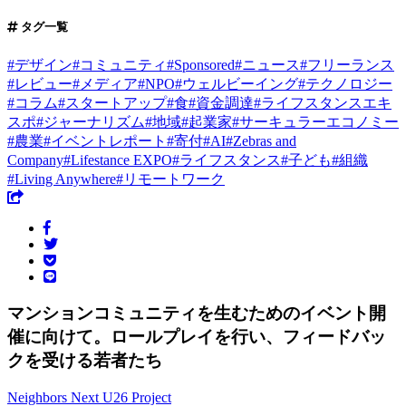
タグ一覧
#
デザイン
#
コミュニティ
#
Sponsored
#
ニュース
#
フリーランス
#
レビュー
#
メディア
#
NPO
#
ウェルビーイング
#
テクノロジー
#
コラム
#
スタートアップ
#
食
#
資金調達
#
ライフスタンスエキ
スポ
#
ジャーナリズム
#
地域
#
起業家
#
サーキュラーエコノミー
#
農業
#
イベントレポート
#
寄付
#
AI
#
Zebras and
Company
#
Lifestance EXPO
#
ライフスタンス
#
子ども
#
組織
#
Living Anywhere
#
リモートワーク
マンションコミュニティを生むためのイベント開
催に向けて。ロールプレイを行い、フィードバッ
クを受ける若者たち
Neighbors Next U26 Project