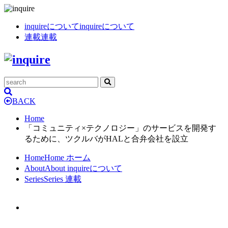
inquireについて
inquireについて
連載
連載
BACK
Home
「コミュニティ×テクノロジー」のサービスを開発す
るために、ツクルバがHALと合弁会社を設立
Home
Home
ホーム
About
About
inquireについて
Series
Series
連載