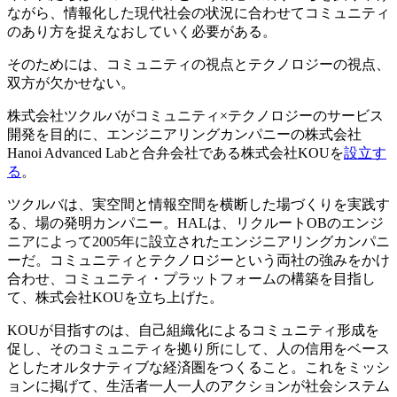
ながら、情報化した現代社会の状況に合わせてコミュニティ
のあり方を捉えなおしていく必要がある。
そのためには、コミュニティの視点とテクノロジーの視点、
双方が欠かせない。
株式会社ツクルバがコミュニティ×テクノロジーのサービス
開発を目的に、エンジニアリングカンパニーの株式会社
Hanoi Advanced Labと合弁会社である株式会社KOUを
設立す
る
。
ツクルバは、実空間と情報空間を横断した場づくりを実践す
る、場の発明カンパニー。HALは、リクルートOBのエンジ
ニアによって2005年に設立されたエンジニアリングカンパニ
ーだ。コミュニティとテクノロジーという両社の強みをかけ
合わせ、コミュニティ・プラットフォームの構築を目指し
て、株式会社KOUを立ち上げた。
KOUが目指すのは、自己組織化によるコミュニティ形成を
促し、そのコミュニティを拠り所にして、人の信用をベース
としたオルタナティブな経済圏をつくること。これをミッシ
ョンに掲げて、生活者一人一人のアクションが社会システム