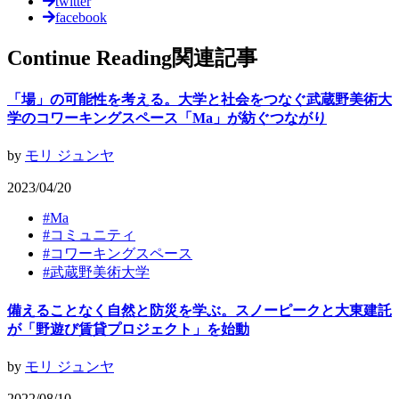
twitter
facebook
Continue Reading
関連記事
「場」の可能性を考える。大学と社会をつなぐ武蔵野美術大
学のコワーキングスペース「Ma」が紡ぐつながり
by
モリ ジュンヤ
2023/04/20
#
Ma
#
コミュニティ
#
コワーキングスペース
#
武蔵野美術大学
備えることなく自然と防災を学ぶ。スノーピークと大東建託
が「野遊び賃貸プロジェクト」を始動
by
モリ ジュンヤ
2022/08/10