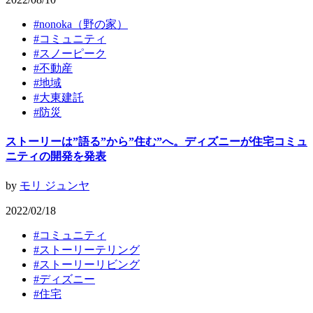
#
nonoka（野の家）
#
コミュニティ
#
スノーピーク
#
不動産
#
地域
#
大東建託
#
防災
ストーリーは”語る”から”住む”へ。ディズニーが住宅コミュ
ニティの開発を発表
by
モリ ジュンヤ
2022/02/18
#
コミュニティ
#
ストーリーテリング
#
ストーリーリビング
#
ディズニー
#
住宅