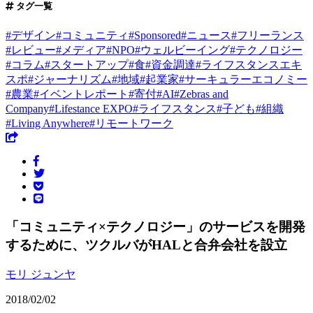
タグ一覧
#
デザイン
#
コミュニティ
#
Sponsored
#
ニュース
#
フリーランス
#
レビュー
#
メディア
#
NPO
#
ウェルビーイング
#
テクノロジー
#
コラム
#
スタートアップ
#
食
#
資金調達
#
ライフスタンスエキ
スポ
#
ジャーナリズム
#
地域
#
起業家
#
サーキュラーエコノミー
#
農業
#
イベントレポート
#
寄付
#
AI
#
Zebras and
Company
#
Lifestance EXPO
#
ライフスタンス
#
子ども
#
組織
#
Living Anywhere
#
リモートワーク
「コミュニティ×テクノロジー」のサービスを開発
するために、ツクルバがHALと合弁会社を設立
モリ ジュンヤ
2018/02/02