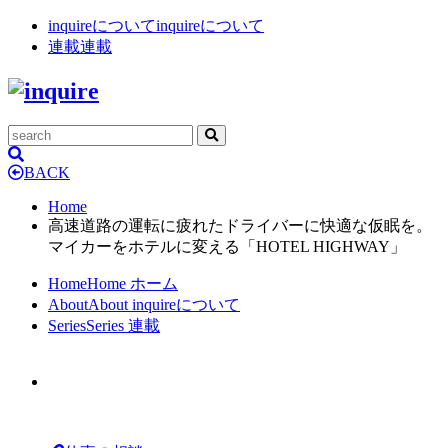
inquireについて
inquireについて
連載
連載
BACK
Home
高速道路の運転に疲れたドライバーに快適な仮眠を。
マイカーをホテルに変える「HOTEL HIGHWAY」
Home
Home
ホーム
About
About
inquireについて
Series
Series
連載