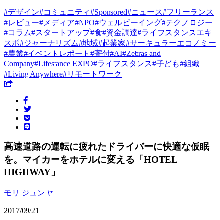
#
デザイン
#
コミュニティ
#
Sponsored
#
ニュース
#
フリーランス
#
レビュー
#
メディア
#
NPO
#
ウェルビーイング
#
テクノロジー
#
コラム
#
スタートアップ
#
食
#
資金調達
#
ライフスタンスエキ
スポ
#
ジャーナリズム
#
地域
#
起業家
#
サーキュラーエコノミー
#
農業
#
イベントレポート
#
寄付
#
AI
#
Zebras and
Company
#
Lifestance EXPO
#
ライフスタンス
#
子ども
#
組織
#
Living Anywhere
#
リモートワーク
高速道路の運転に疲れたドライバーに快適な仮眠
を。マイカーをホテルに変える「HOTEL
HIGHWAY」
モリ ジュンヤ
2017/09/21