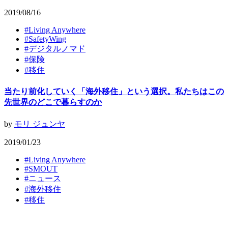
2019/08/16
#
Living Anywhere
#
SafetyWing
#
デジタルノマド
#
保険
#
移住
当たり前化していく「海外移住」という選択。私たちはこの
先世界のどこで暮らすのか
by
モリ ジュンヤ
2019/01/23
#
Living Anywhere
#
SMOUT
#
ニュース
#
海外移住
#
移住