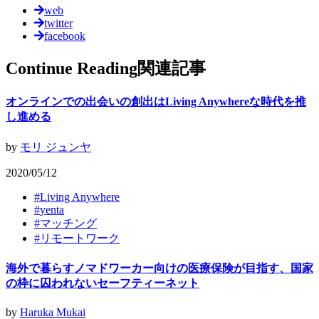
web
twitter
facebook
Continue Reading
関連記事
オンラインでの出会いの創出はLiving Anywhereな時代を推
し進める
by
モリ ジュンヤ
2020/05/12
#
Living Anywhere
#
yenta
#
マッチング
#
リモートワーク
海外で暮らすノマドワーカー向けの医療保険が目指す、国家
の枠に囚われないセーフティーネット
by
Haruka Mukai