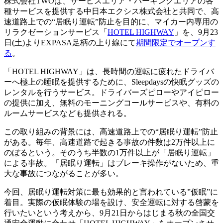
株式会社TWOは、サービスエリア・パーキングエリアの各
種サービスを提供する中日本エクシス株式会社と共同で、高
速道路上での“居眠り運転”防止を目的に、マイカー内専用の
リラクゼーションサービス「
HOTEL HIGHWAY
」を、9月23
日(土)よりEXPASA足柄の上り線にて
期間限定でオープンす
る
。
「HOTEL HIGHWAY」は、長時間の運転に疲れたドライバ
ーへ極上の睡眠を提供するために、Sleepdaysの快眠グッズの
レンタルを行うサービス。ドライバーズピローやアイピロー
の提供に加え、無料のモーニングコールサービスや、有料の
ルームサービスなども提供される。
この取り組みの背景には、高速道路上での“居眠り運転”防止
がある。毎年、高速道路で起きる事故の件数は2万件以上に
のぼるという。そのうち半数の1万件以上が「居眠り運転」
による事故。「居眠り運転」はブレーキ操作がないため、重
大な事故につながることが多い。
今回、居眠り運転対策に最も効果的と言われている”仮眠”に
着目。実際の仮眠体験の場を設け、安全運転に対する啓蒙を
行いたいという考えから、9月21日からはじまる秋の全国交