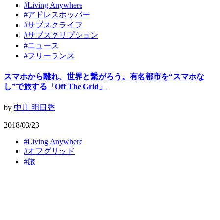
#
Living Anywhere
#
アドレスホッパー
#
サブスクライフ
#
サブスクリプション
#
ニュース
#
フリーランス
スマホから離れ、世界と繋がろう。有名都市を“スマホな
し”で旅する「Off The Grid」
by
中川 明日香
2018/03/23
#
Living Anywhere
#
オフグリッド
#
旅