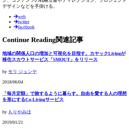
グ、コンテンツの戦略立案やディレクション、プロジェクト
デザインなどを手掛ける。
web
twitter
facebook
Continue Reading
関連記事
地域の関係人口の増加と可視化を目指す。カヤックLivingが
移住スカウトサービス「SMOUT」をリリース
by
モリ ジュンヤ
2018/06/04
「毎月定額」で旅するように暮らす。自由を愛する人の理想
を形にするCo-Livingサービス
by
もりやみほ
2019/01/21