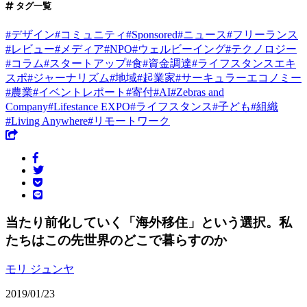
タグ一覧
#
デザイン
#
コミュニティ
#
Sponsored
#
ニュース
#
フリーランス
#
レビュー
#
メディア
#
NPO
#
ウェルビーイング
#
テクノロジー
#
コラム
#
スタートアップ
#
食
#
資金調達
#
ライフスタンスエキ
スポ
#
ジャーナリズム
#
地域
#
起業家
#
サーキュラーエコノミー
#
農業
#
イベントレポート
#
寄付
#
AI
#
Zebras and
Company
#
Lifestance EXPO
#
ライフスタンス
#
子ども
#
組織
#
Living Anywhere
#
リモートワーク
当たり前化していく「海外移住」という選択。私
たちはこの先世界のどこで暮らすのか
モリ ジュンヤ
2019/01/23