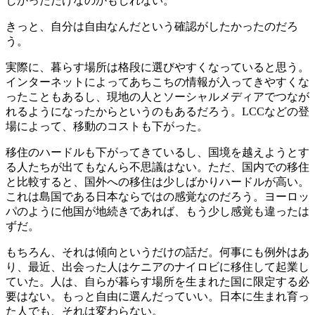
しかっただけなのかもしれない。
きっと、自分は自由なんだという確認がしたかったのだろ
う。
実際に、暮らす場所は格段に選びやすくなっていると思う。
インターネットによってあちこちの情報が入ってきやすくな
ったこともあるし、現地の人とソーシャルメディアでつなが
れるようになったからというのもあるだろう。LCCなどの登
場によって、移動のコストも下がった。
移住のハードルも下がってきているし、国境を越えようとす
る人たちが出てもなんら不思議はない。ただ、国内での移住
と比較すると、国外への移住は少しばかりハードルが高い。
これは島国である日本ならではの感覚なのだろう。ヨーロッ
パのように他国が地続きであれば、もう少し感覚も違ったは
ずだ。
もちろん、それは傾向というだけの話だ。何事にも例外はあ
り、最近、出会った人はケニアのナイロビに移住して起業し
ていた。人は、自らが暮らす場所を生まれた国に限定する必
要はない。もっと自由に選んだっていい。日本に生まれ育っ
た人でも、それは変わらない。