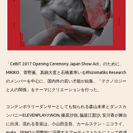
「CeBIT 2017 Opening Ceremony Japan Show Act」のために、
MIKIKO、菅野薫、真鍋大度と石橋素率いるRhizomatiks Research
のメンバーを中心に、国内外の若い才能が結集。「テクノロジー
と人の関係」をテーマにクリエーションを行った。
コンテンポラリーダンサーとしても知られる森山未來とダンスカ
ンパニーELEVENPLAYのNON, 篠原沙弥, 脇坂江梨沙, 安川香が舞台
に出演。流れる音楽は、小山田圭吾、カールステン・ニコライ、
evala、SEIHOと国際的に活躍するアーティストたちによって作成