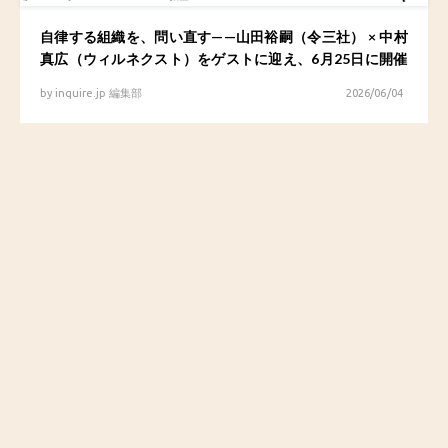
自律する組織を、問い直す——山田裕嗣（令三社） × 中村
真広（ウィルネクスト）をゲストに迎え、6月25日に開催
by
inquire.jp 編集部
2026/06/04