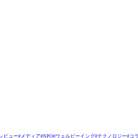
レビュー
#
メディア
#
NPO
#
ウェルビーイング
#
テクノロジー
#
コ