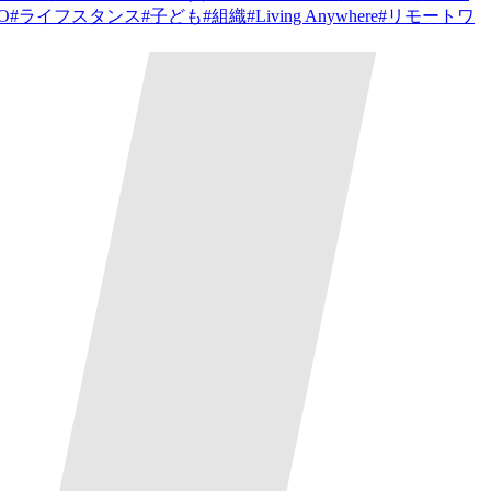
PO
#
ライフスタンス
#
子ども
#
組織
#
Living Anywhere
#
リモートワ