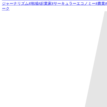
ジャーナリズム
#
地域
#
起業家
#
サーキュラーエコノミー
#
農業
#
ーク