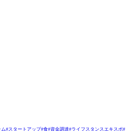
ラム
#
スタートアップ
#
食
#
資金調達
#
ライフスタンスエキスポ
#