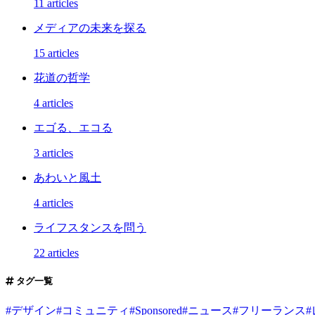
11 articles
メディアの未来を探る
15 articles
花道の哲学
4 articles
エゴる、エコる
3 articles
あわいと風土
4 articles
ライフスタンスを問う
22 articles
タグ一覧
#
デザイン
#
コミュニティ
#
Sponsored
#
ニュース
#
フリーランス
#