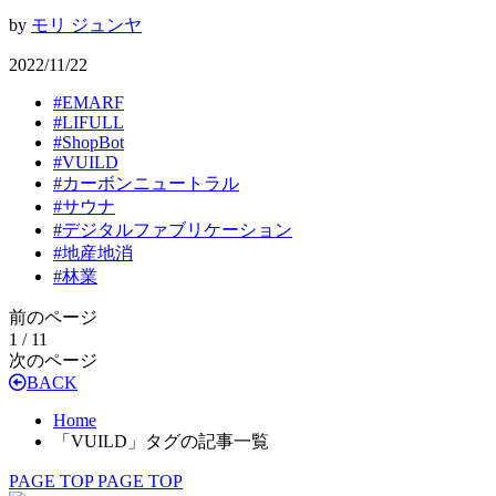
by
モリ ジュンヤ
2022/11/22
#
EMARF
#
LIFULL
#
ShopBot
#
VUILD
#
カーボンニュートラル
#
サウナ
#
デジタルファブリケーション
#
地産地消
#
林業
前のページ
1 / 1
1
次のページ
BACK
Home
「VUILD」タグの記事一覧
PAGE TOP
PAGE TOP