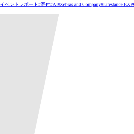
イベントレポート
#
寄付
#
AI
#
Zebras and Company
#
Lifestance EX