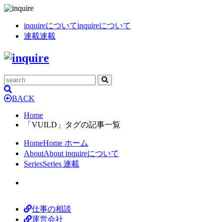
inquireについて
inquireについて
連載
連載
BACK
Home
「VUILD」タグの記事一覧
Home
Home
ホーム
About
About
inquireについて
Series
Series
連載
仕事の相談
運営会社