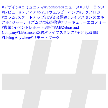
#
デザイン
#
コミュニティ
#
Sponsored
#
ニュース
#
フリーランス
#
レビュー
#
メディア
#
NPO
#
ウェルビーイング
#
テクノロジー
#
コラム
#
スタートアップ
#
食
#
資金調達
#
ライフスタンスエキ
スポ
#
ジャーナリズム
#
地域
#
起業家
#
サーキュラーエコノミー
#
農業
#
イベントレポート
#
寄付
#
AI
#
Zebras and
Company
#
Lifestance EXPO
#
ライフスタンス
#
子ども
#
組織
#
Living Anywhere
#
リモートワーク