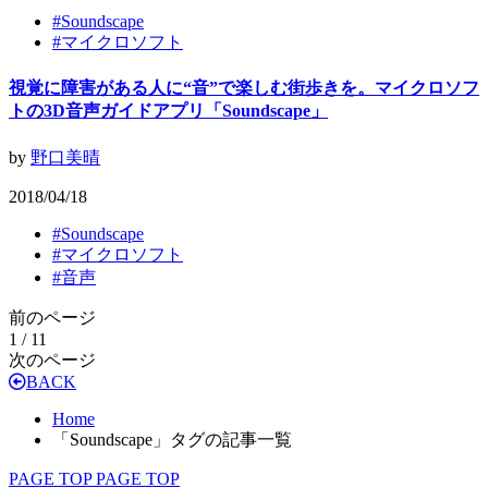
#
Soundscape
#
マイクロソフト
視覚に障害がある人に“音”で楽しむ街歩きを。マイクロソフ
トの3D音声ガイドアプリ「Soundscape」
by
野口美晴
2018/04/18
#
Soundscape
#
マイクロソフト
#
音声
前のページ
1 / 1
1
次のページ
BACK
Home
「Soundscape」タグの記事一覧
PAGE TOP
PAGE TOP