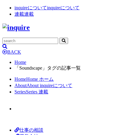
inquireについて
inquireについて
連載
連載
BACK
Home
「Soundscape」タグの記事一覧
Home
Home
ホーム
About
About
inquireについて
Series
Series
連載
仕事の相談