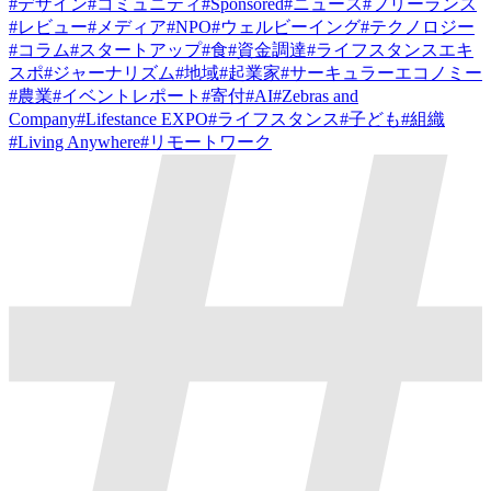
#
デザイン
#
コミュニティ
#
Sponsored
#
ニュース
#
フリーランス
#
レビュー
#
メディア
#
NPO
#
ウェルビーイング
#
テクノロジー
#
コラム
#
スタートアップ
#
食
#
資金調達
#
ライフスタンスエキ
スポ
#
ジャーナリズム
#
地域
#
起業家
#
サーキュラーエコノミー
#
農業
#
イベントレポート
#
寄付
#
AI
#
Zebras and
Company
#
Lifestance EXPO
#
ライフスタンス
#
子ども
#
組織
#
Living Anywhere
#
リモートワーク