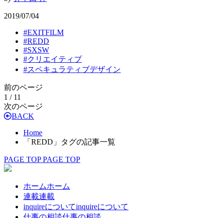
2019/07/04
#
EXITFILM
#
REDD
#
SXSW
#
クリエイティブ
#
スペキュラティブデザイン
前のページ
1 / 1
1
次のページ
BACK
Home
「REDD」タグの記事一覧
PAGE TOP
PAGE TOP
ホーム
ホーム
連載
連載
inquireについて
inquireについて
仕事の相談
仕事の相談