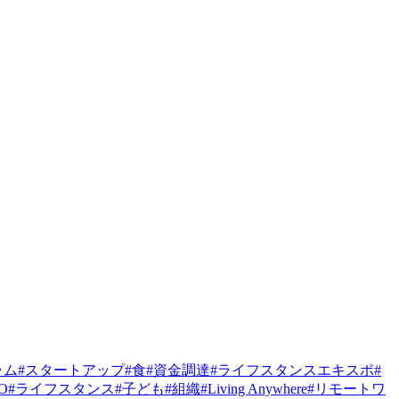
ラム
#
スタートアップ
#
食
#
資金調達
#
ライフスタンスエキスポ
#
PO
#
ライフスタンス
#
子ども
#
組織
#
Living Anywhere
#
リモートワ