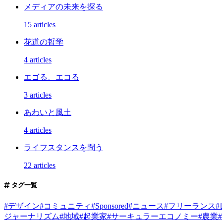
メディアの未来を探る
15 articles
花道の哲学
4 articles
エゴる、エコる
3 articles
あわいと風土
4 articles
ライフスタンスを問う
22 articles
タグ一覧
#
デザイン
#
コミュニティ
#
Sponsored
#
ニュース
#
フリーランス
#
ジャーナリズム
#
地域
#
起業家
#
サーキュラーエコノミー
#
農業
#