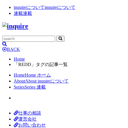
inquireについて
inquireについて
連載
連載
BACK
Home
「REDD」タグの記事一覧
Home
Home
ホーム
About
About
inquireについて
Series
Series
連載
仕事の相談
運営会社
お問い合わせ