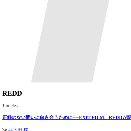
REDD
1
articles
正解のない問いに向き合うために──EXIT FILM、RED
by
井下田 梓