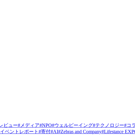
レビュー
#
メディア
#
NPO
#
ウェルビーイング
#
テクノロジー
#
コ
イベントレポート
#
寄付
#
AI
#
Zebras and Company
#
Lifestance EX