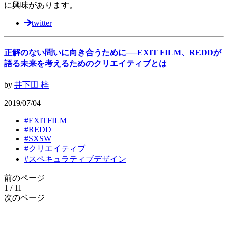
に興味があります。
twitter
正解のない問いに向き合うために──EXIT FILM、REDDが
語る未来を考えるためのクリエイティブとは
by
井下田 梓
2019/07/04
#
EXITFILM
#
REDD
#
SXSW
#
クリエイティブ
#
スペキュラティブデザイン
前のページ
1 / 1
1
次のページ