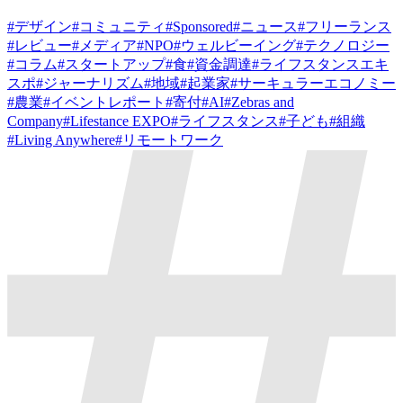
#
デザイン
#
コミュニティ
#
Sponsored
#
ニュース
#
フリーランス
#
レビュー
#
メディア
#
NPO
#
ウェルビーイング
#
テクノロジー
#
コラム
#
スタートアップ
#
食
#
資金調達
#
ライフスタンスエキ
スポ
#
ジャーナリズム
#
地域
#
起業家
#
サーキュラーエコノミー
#
農業
#
イベントレポート
#
寄付
#
AI
#
Zebras and
Company
#
Lifestance EXPO
#
ライフスタンス
#
子ども
#
組織
#
Living Anywhere
#
リモートワーク