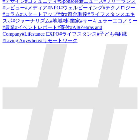
#
デザイン
#
コミュニティ
#
Sponsored
#
ニュース
#
フリーランス
#
レビュー
#
メディア
#
NPO
#
ウェルビーイング
#
テクノロジー
#
コラム
#
スタートアップ
#
食
#
資金調達
#
ライフスタンスエキ
スポ
#
ジャーナリズム
#
地域
#
起業家
#
サーキュラーエコノミー
#
農業
#
イベントレポート
#
寄付
#
AI
#
Zebras and
Company
#
Lifestance EXPO
#
ライフスタンス
#
子ども
#
組織
#
Living Anywhere
#
リモートワーク