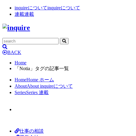
inquireについて
inquireについて
連載
連載
BACK
Home
「Notia」タグの記事一覧
Home
Home
ホーム
About
About
inquireについて
Series
Series
連載
仕事の相談