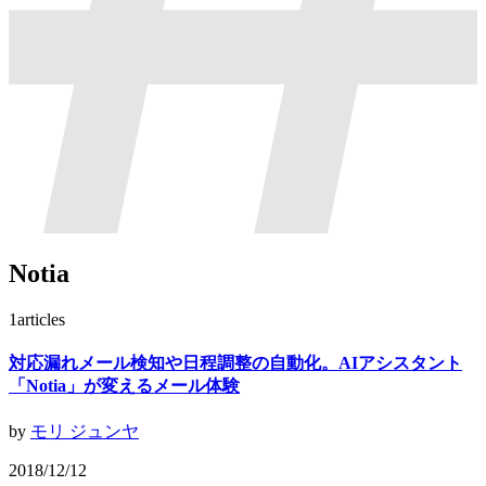
Notia
1
articles
対応漏れメール検知や日程調整の自動化。AIアシスタント
「Notia」が変えるメール体験
by
モリ ジュンヤ
2018/12/12