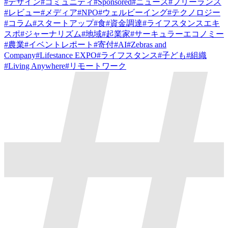
#
デザイン
#
コミュニティ
#
Sponsored
#
ニュース
#
フリーランス
#
レビュー
#
メディア
#
NPO
#
ウェルビーイング
#
テクノロジー
#
コラム
#
スタートアップ
#
食
#
資金調達
#
ライフスタンスエキ
スポ
#
ジャーナリズム
#
地域
#
起業家
#
サーキュラーエコノミー
#
農業
#
イベントレポート
#
寄付
#
AI
#
Zebras and
Company
#
Lifestance EXPO
#
ライフスタンス
#
子ども
#
組織
#
Living Anywhere
#
リモートワーク