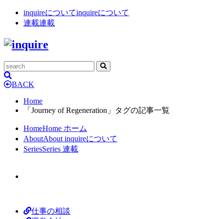
inquireについて
inquireについて
連載
連載
BACK
Home
「Journey of Regeneration」タグの記事一覧
Home
Home
ホーム
About
About
inquireについて
Series
Series
連載
仕事の相談