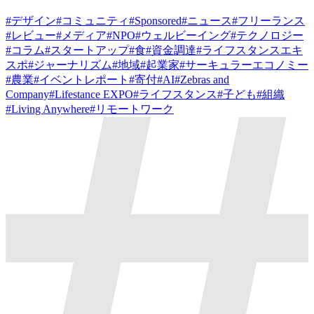
#
デザイン
#
コミュニティ
#
Sponsored
#
ニュース
#
フリーランス
#
レビュー
#
メディア
#
NPO
#
ウェルビーイング
#
テクノロジー
#
コラム
#
スタートアップ
#
食
#
資金調達
#
ライフスタンスエキ
スポ
#
ジャーナリズム
#
地域
#
起業家
#
サーキュラーエコノミー
#
農業
#
イベントレポート
#
寄付
#
AI
#
Zebras and
Company
#
Lifestance EXPO
#
ライフスタンス
#
子ども
#
組織
#
Living Anywhere
#
リモートワーク