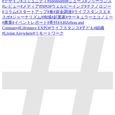
#
デザイン
#
コミュニティ
#
Sponsored
#
ニュース
#
フリーランス
#
レビュー
#
メディア
#
NPO
#
ウェルビーイング
#
テクノロジー
#
コラム
#
スタートアップ
#
食
#
資金調達
#
ライフスタンスエキ
スポ
#
ジャーナリズム
#
地域
#
起業家
#
サーキュラーエコノミー
#
農業
#
イベントレポート
#
寄付
#
AI
#
Zebras and
Company
#
Lifestance EXPO
#
ライフスタンス
#
子ども
#
組織
#
Living Anywhere
#
リモートワーク