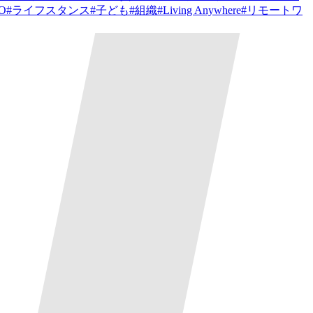
PO
#
ライフスタンス
#
子ども
#
組織
#
Living Anywhere
#
リモートワ