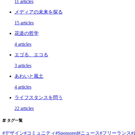
11 articles
メディアの未来を探る
15 articles
花道の哲学
4 articles
エゴる、エコる
3 articles
あわいと風土
4 articles
ライフスタンスを問う
22 articles
タグ一覧
#
デザイン
#
コミュニティ
#
Sponsored
#
ニュース
#
フリーランス
#