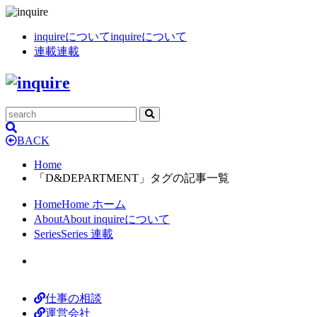
inquireについて
inquireについて
連載
連載
BACK
Home
「D&DEPARTMENT」タグの記事一覧
Home
Home
ホーム
About
About
inquireについて
Series
Series
連載
仕事の相談
運営会社