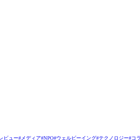
レビュー
#
メディア
#
NPO
#
ウェルビーイング
#
テクノロジー
#
コ