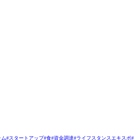
ラム
#
スタートアップ
#
食
#
資金調達
#
ライフスタンスエキスポ
#