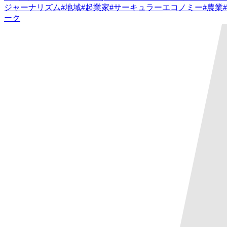
ジャーナリズム
#
地域
#
起業家
#
サーキュラーエコノミー
#
農業
#
ーク