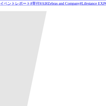
イベントレポート
#
寄付
#
AI
#
Zebras and Company
#
Lifestance EX