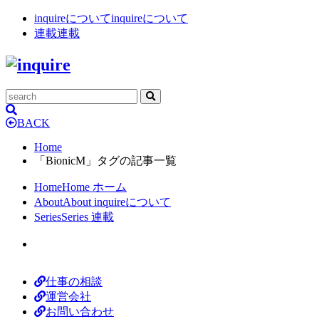
inquireについて
inquireについて
連載
連載
BACK
Home
「BionicM」タグの記事一覧
Home
Home
ホーム
About
About
inquireについて
Series
Series
連載
仕事の相談
運営会社
お問い合わせ