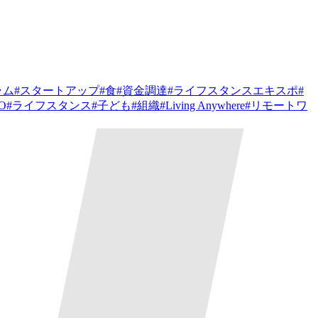
ラム
#
スタートアップ
#
食
#
資金調達
#
ライフスタンスエキスポ
#
PO
#
ライフスタンス
#
子ども
#
組織
#
Living Anywhere
#
リモートワ