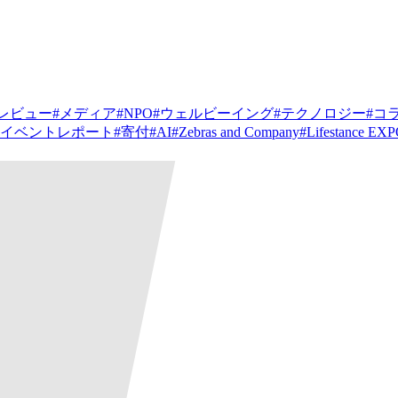
レビュー
#
メディア
#
NPO
#
ウェルビーイング
#
テクノロジー
#
コ
イベントレポート
#
寄付
#
AI
#
Zebras and Company
#
Lifestance EX