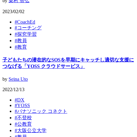
by
栗村 智弘
2023/02/02
#
CoachEd
#
コーチング
#
探究学習
#
教員
#
教育
子どもたちの潜在的なSOSを早期にキャッチし適切な支援に
つなげる「YOSS クラウドサービス」
by
Seina Uto
2022/12/13
#
DX
#
YOSS
#
パナソニック コネクト
#
不登校
#
公教育
#
大阪公立大学
#
教員