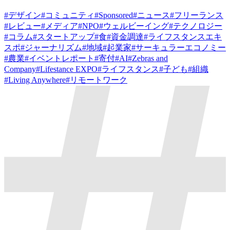
#
デザイン
#
コミュニティ
#
Sponsored
#
ニュース
#
フリーランス
#
レビュー
#
メディア
#
NPO
#
ウェルビーイング
#
テクノロジー
#
コラム
#
スタートアップ
#
食
#
資金調達
#
ライフスタンスエキ
スポ
#
ジャーナリズム
#
地域
#
起業家
#
サーキュラーエコノミー
#
農業
#
イベントレポート
#
寄付
#
AI
#
Zebras and
Company
#
Lifestance EXPO
#
ライフスタンス
#
子ども
#
組織
#
Living Anywhere
#
リモートワーク