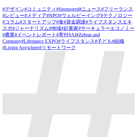
#
デザイン
#
コミュニティ
#
Sponsored
#
ニュース
#
フリーランス
#
レビュー
#
メディア
#
NPO
#
ウェルビーイング
#
テクノロジー
#
コラム
#
スタートアップ
#
食
#
資金調達
#
ライフスタンスエキ
スポ
#
ジャーナリズム
#
地域
#
起業家
#
サーキュラーエコノミー
#
農業
#
イベントレポート
#
寄付
#
AI
#
Zebras and
Company
#
Lifestance EXPO
#
ライフスタンス
#
子ども
#
組織
#
Living Anywhere
#
リモートワーク