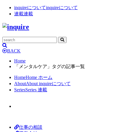
inquireについて
inquireについて
連載
連載
BACK
Home
「メンタルケア」タグの記事一覧
Home
Home
ホーム
About
About
inquireについて
Series
Series
連載
仕事の相談