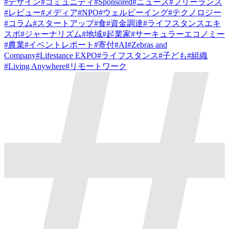
#
デザイン
#
コミュニティ
#
Sponsored
#
ニュース
#
フリーランス
#
レビュー
#
メディア
#
NPO
#
ウェルビーイング
#
テクノロジー
#
コラム
#
スタートアップ
#
食
#
資金調達
#
ライフスタンスエキ
スポ
#
ジャーナリズム
#
地域
#
起業家
#
サーキュラーエコノミー
#
農業
#
イベントレポート
#
寄付
#
AI
#
Zebras and
Company
#
Lifestance EXPO
#
ライフスタンス
#
子ども
#
組織
#
Living Anywhere
#
リモートワーク