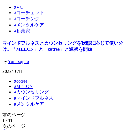
#
VC
#
コーチェット
#
コーチング
#
メンタルケア
#
起業家
マインドフルネスとカウンセリングを状態に応じて使い分
け。「MELON」と「cotree」と連携を開始
by
Yui Tsujino
2022/10/11
#
cotree
#
MELON
#
カウンセリング
#
マインドフルネス
#
メンタルケア
前のページ
1 / 1
1
次のページ