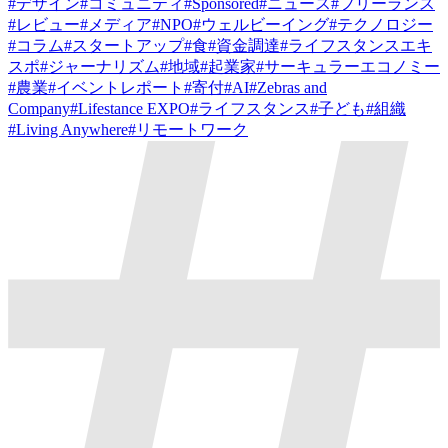
#
デザイン
#
コミュニティ
#
Sponsored
#
ニュース
#
フリーランス
#
レビュー
#
メディア
#
NPO
#
ウェルビーイング
#
テクノロジー
#
コラム
#
スタートアップ
#
食
#
資金調達
#
ライフスタンスエキ
スポ
#
ジャーナリズム
#
地域
#
起業家
#
サーキュラーエコノミー
#
農業
#
イベントレポート
#
寄付
#
AI
#
Zebras and
Company
#
Lifestance EXPO
#
ライフスタンス
#
子ども
#
組織
#
Living Anywhere
#
リモートワーク