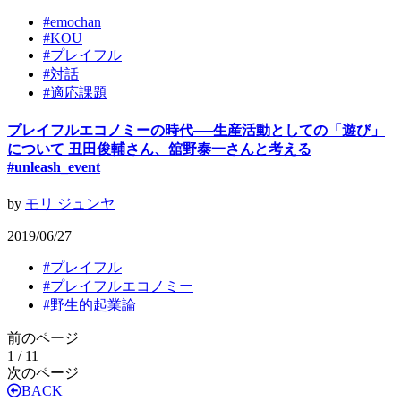
#
emochan
#
KOU
#
プレイフル
#
対話
#
適応課題
プレイフルエコノミーの時代──生産活動としての「遊び」
について 丑田俊輔さん、舘野泰一さんと考える
#unleash_event
by
モリ ジュンヤ
2019/06/27
#
プレイフル
#
プレイフルエコノミー
#
野生的起業論
前のページ
1 / 1
1
次のページ
BACK