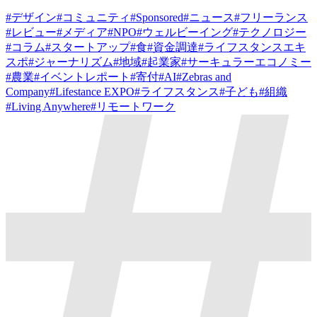
#
デザイン
#
コミュニティ
#
Sponsored
#
ニュース
#
フリーランス
#
レビュー
#
メディア
#
NPO
#
ウェルビーイング
#
テクノロジー
#
コラム
#
スタートアップ
#
食
#
資金調達
#
ライフスタンスエキ
スポ
#
ジャーナリズム
#
地域
#
起業家
#
サーキュラーエコノミー
#
農業
#
イベントレポート
#
寄付
#
AI
#
Zebras and
Company
#
Lifestance EXPO
#
ライフスタンス
#
子ども
#
組織
#
Living Anywhere
#
リモートワーク