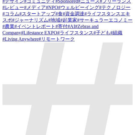
#
デザイン
#
コミュニティ
#
Sponsored
#
ニュース
#
フリーランス
#
レビュー
#
メディア
#
NPO
#
ウェルビーイング
#
テクノロジー
#
コラム
#
スタートアップ
#
食
#
資金調達
#
ライフスタンスエキ
スポ
#
ジャーナリズム
#
地域
#
起業家
#
サーキュラーエコノミー
#
農業
#
イベントレポート
#
寄付
#
AI
#
Zebras and
Company
#
Lifestance EXPO
#
ライフスタンス
#
子ども
#
組織
#
Living Anywhere
#
リモートワーク