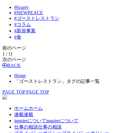
#
6curry
#
NEWPEACE
#
ゴーストレストラン
#
コラム
#
新規事業
#
食
前のページ
1 / 1
1
次のページ
BACK
Home
「ゴーストレストラン」タグの記事一覧
PAGE TOP
PAGE TOP
ホーム
ホーム
連載
連載
inquireについて
inquireについて
仕事の相談
仕事の相談