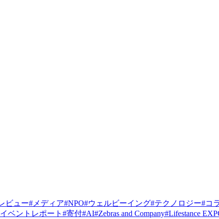
レビュー
#
メディア
#
NPO
#
ウェルビーイング
#
テクノロジー
#
コ
イベントレポート
#
寄付
#
AI
#
Zebras and Company
#
Lifestance EX