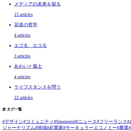
メディアの未来を探る
15 articles
花道の哲学
4 articles
エゴる、エコる
3 articles
あわいと風土
4 articles
ライフスタンスを問う
22 articles
タグ一覧
#
デザイン
#
コミュニティ
#
Sponsored
#
ニュース
#
フリーランス
#
ジャーナリズム
#
地域
#
起業家
#
サーキュラーエコノミー
#
農業
#