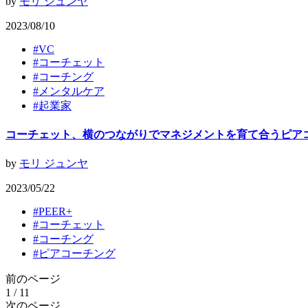
by
モリ ジュンヤ
2023/08/10
#
VC
#
コーチェット
#
コーチング
#
メンタルケア
#
起業家
コーチェット、横のつながりでマネジメントを育て合うピアコ
by
モリ ジュンヤ
2023/05/22
#
PEER+
#
コーチェット
#
コーチング
#
ピアコーチング
前のページ
1 / 1
1
次のページ