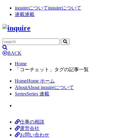
inquireについて
inquireについて
連載
連載
BACK
Home
「コーチェット」タグの記事一覧
Home
Home
ホーム
About
About
inquireについて
Series
Series
連載
仕事の相談
運営会社
お問い合わせ