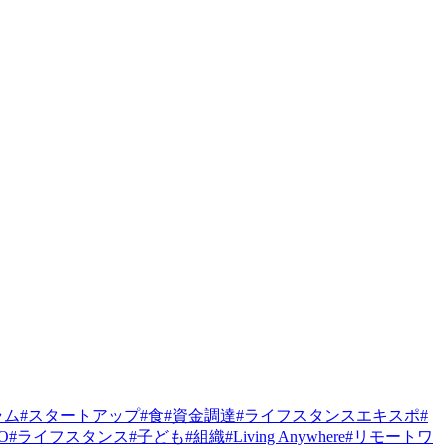
ラム
#
スタートアップ
#
食
#
資金調達
#
ライフスタンスエキスポ
#
PO
#
ライフスタンス
#
子ども
#
組織
#
Living Anywhere
#
リモートワ