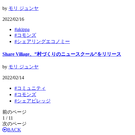
by
モリ ジュンヤ
2022/02/16
#
akippa
#
コモンズ
#
シェアリングエコノミー
Share Village、”村づくりのニュースクール”をリリース
by
モリ ジュンヤ
2022/02/14
#
コミュニティ
#
コモンズ
#
シェアビレッジ
前のページ
1 / 1
1
次のページ
BACK