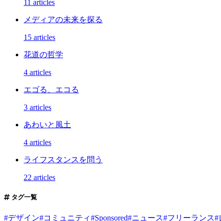
11 articles
メディアの未来を探る
15 articles
花道の哲学
4 articles
エゴる、エコる
3 articles
あわいと風土
4 articles
ライフスタンスを問う
22 articles
タグ一覧
#
デザイン
#
コミュニティ
#
Sponsored
#
ニュース
#
フリーランス
#