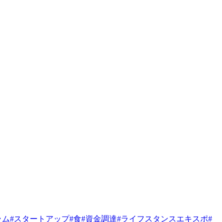
ラム
#
スタートアップ
#
食
#
資金調達
#
ライフスタンスエキスポ
#