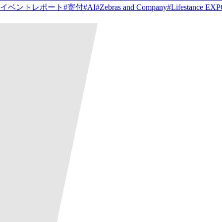
イベントレポート
#
寄付
#
AI
#
Zebras and Company
#
Lifestance EX