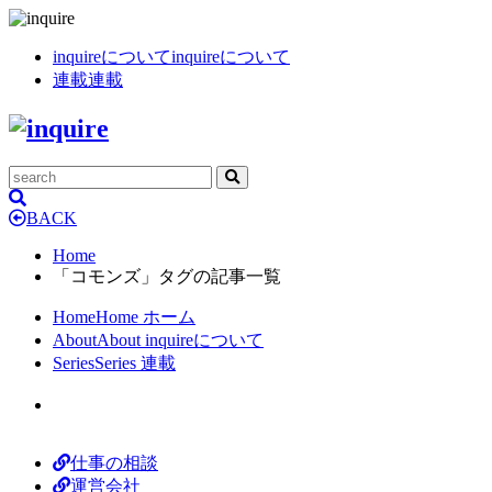
inquireについて
inquireについて
連載
連載
BACK
Home
「コモンズ」タグの記事一覧
Home
Home
ホーム
About
About
inquireについて
Series
Series
連載
仕事の相談
運営会社