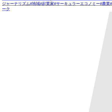
ジャーナリズム
#
地域
#
起業家
#
サーキュラーエコノミー
#
農業
#
ーク