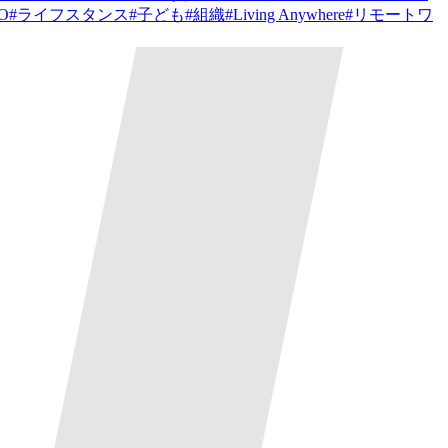
PO
#
ライフスタンス
#
子ども
#
組織
#
Living Anywhere
#
リモートワ