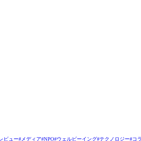
レビュー
#
メディア
#
NPO
#
ウェルビーイング
#
テクノロジー
#
コ