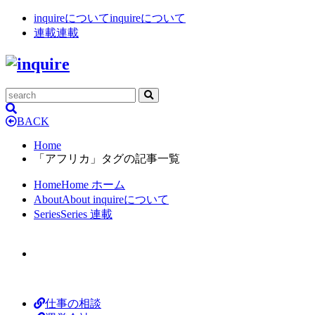
inquireについて
inquireについて
連載
連載
BACK
Home
「アフリカ」タグの記事一覧
Home
Home
ホーム
About
About
inquireについて
Series
Series
連載
仕事の相談