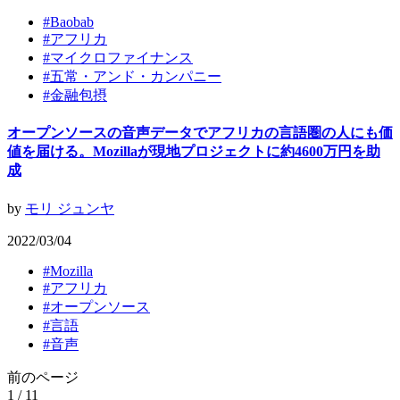
#
Baobab
#
アフリカ
#
マイクロファイナンス
#
五常・アンド・カンパニー
#
金融包摂
オープンソースの音声データでアフリカの言語圏の人にも価
値を届ける。Mozillaが現地プロジェクトに約4600万円を助
成
by
モリ ジュンヤ
2022/03/04
#
Mozilla
#
アフリカ
#
オープンソース
#
言語
#
音声
前のページ
1 / 1
1