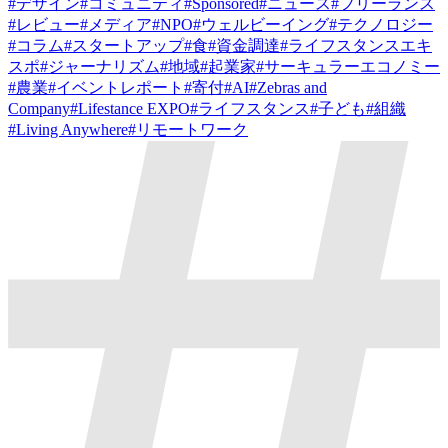
#
デザイン
#
コミュニティ
#
Sponsored
#
ニュース
#
フリーランス
#
レビュー
#
メディア
#
NPO
#
ウェルビーイング
#
テクノロジー
#
コラム
#
スタートアップ
#
食
#
資金調達
#
ライフスタンスエキ
スポ
#
ジャーナリズム
#
地域
#
起業家
#
サーキュラーエコノミー
#
農業
#
イベントレポート
#
寄付
#
AI
#
Zebras and
Company
#
Lifestance EXPO
#
ライフスタンス
#
子ども
#
組織
#
Living Anywhere
#
リモートワーク