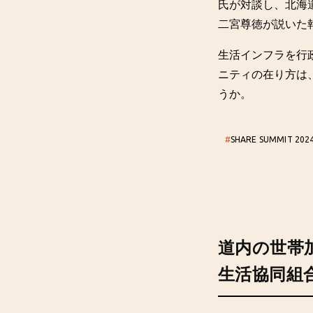
氏が対談し、北海
二宮尊徳が説いた
生活インフラを行
ニティの在り方は
うか。
#
SHARE SUMMIT 202
道内の世帯
生活協同組