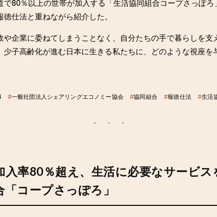
道で80％以上の世帯が加入する「生活協同組合コープさっぽろ
報徳仕法と重ねながら紹介した。
政や企業に委ねてしまうことなく、自分たちの手で暮らしを支
、少子高齢化が進む日本に生きる私たちに、どのような視座を
4
#
一般社団法人シェアリングエコノミー協会
#
協同組合
#
報徳仕法
#
生活
加入率80％超え、生活に必要なサービス
合「コープさっぽろ」