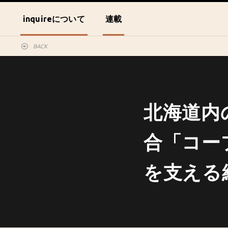
inquireについて
連載
BACK
北海道内
合「コー
を支える