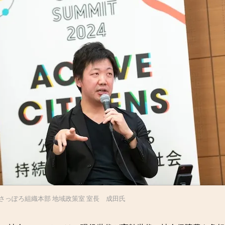
さっぽろ組織本部 地域政策室 室長 成田氏