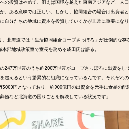
への投資はやめて、例えば国境を越えた東南アジアなど、人口
が、ある意味では正しい。しかし、協同組合の場合は出資者と
に自分たちの地域に資本を投資していくかが非常に重要になり
り、北海道では「生活協同組合コープさっぽろ」が圧倒的な存
織本部地域政策室で室長を務める成田氏は語る。
の247万世帯のうち約200万世帯がコープさっぽろに出資をし
%を超えるという驚異的な組織になっているんです。それぞれ
万5000円となっており、約900億円の出資金を元手に食品の
葬儀など北海道の困りごとを解決している状況です」