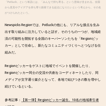
「Potluck」という単語には、「みんなで持ち寄る」という意味が含まれる。全国
から意見やアイデアを持ち寄り創発できる起点になりたいという考えから、その名
がつけられたという。
Newspicks Re;gionでは、Potluckの他にも、リアルな接点を生み
出す取り組みに注力していると話す。そのうちの一つが、地域経
済の可能性を開拓する全国のキーパーソンたちを「Re:gionピッ
カー」として任命し、新たなコミュニティづくりへとつなげる仕
組みだ。
Re:gionピッカーをゲストに地域でイベントを開催したり、
Re:gionピッカー同士の交流や共創をコーディネートしたり、同
メディアが文字通り媒介となって、各地で結びつきの数を増やし
続けているといる。
参考記事：
【第一弾】Re:gionピッカー誕生。10名の地域牽引者