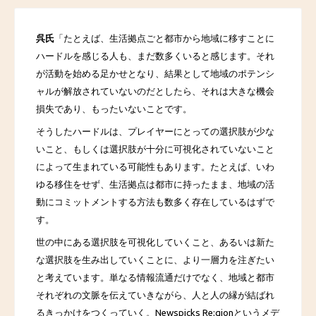
呉氏
「たとえば、生活拠点ごと都市から地域に移すことに
ハードルを感じる人も、まだ数多くいると感じます。それ
が活動を始める足かせとなり、結果として地域のポテンシ
ャルが解放されていないのだとしたら、それは大きな機会
損失であり、もったいないことです。
そうしたハードルは、プレイヤーにとっての選択肢が少な
いこと、もしくは選択肢が十分に可視化されていないこと
によって生まれている可能性もあります。たとえば、いわ
ゆる移住をせず、生活拠点は都市に持ったまま、地域の活
動にコミットメントする方法も数多く存在しているはずで
す。
世の中にある選択肢を可視化していくこと、あるいは新た
な選択肢を生み出していくことに、より一層力を注ぎたい
と考えています。単なる情報流通だけでなく、地域と都市
それぞれの文脈を伝えていきながら、人と人の縁が結ばれ
るきっかけをつくっていく。Newspicks Re;gionというメデ