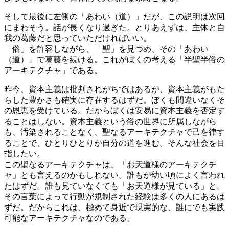
そして最後に左側の「あわい（道）」だが、この説明は次回
にまわそう。話が長くなり過ぎた。とりあえずは、主体と自
我の葛藤だと思っていただければいい。
「俗」を許容しながら、「聖」を見つめ、その「あわい
（道）」で葛藤を続ける。これがぼくの考える「半聖半俗の
アーキテクチャ」である。
昨今、資本主義は批判されがちではあるが、資本主義がもた
らした豊かさも確実に存在するはずだ。ぼくも間違いなくそ
の恩恵を受けている。だからぼくは安易に資本主義を否定す
ることはしない。資本主義という俗の世界に所属しながら
も、汚染されることなく、聖なるアーキテクチャで己を律す
ることで、ひとりひとりが自分の道を進む。そんな社会を目
指したい。
この聖なるアーキテクチャは、「お天道様のアーキテクチ
ャ」とも言えるのかもしれない。誰もが幼い頃によく言われ
たはずだ。誰も見ていなくても「お天道様が見ている」と。
その言葉によって行動が規制された経験は多くの人にあるは
ずだ。だからこれは、極めて身近で現実的な、誰にでも実践
可能なアーキテクチャなのである。