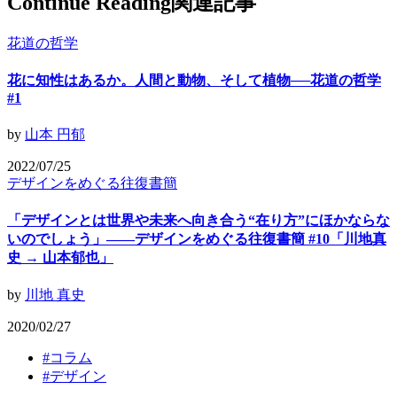
Continue Reading
関連記事
花道の哲学
花に知性はあるか。人間と動物、そして植物──花道の哲学
#1
by
山本 円郁
2022/07/25
デザインをめぐる往復書簡
「デザインとは世界や未来へ向き合う“在り方”にほかならな
いのでしょう」——デザインをめぐる往復書簡 #10「川地真
史 → 山本郁也」
by
川地 真史
2020/02/27
#
コラム
#
デザイン