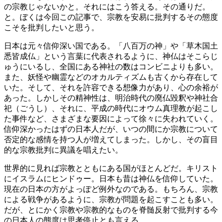
の宗教じゃないかと。それにはこう答える。その通りだ。
と。ぼくは今回この記事で、宗教を安易に批判するその態度
こそを批判したいと思う。
日本は元々信仰深い国である。「八百万の神」や「草木国土
悉皆成仏」という言葉に代表されるように、神仏はそこらじ
ゅうにいるし、全国にある神社の数はコンビニよりも多い。
また、妖怪や幽霊などのオカルティズムも古くから存在して
いた。そして、それを許容できる想像力があり、心の余裕が
あった。しかしその精神性は、明治時代の廃仏毀釈や神社合
祀（ごうし）、それに、平成の時代にオウム真理教が起こし
た事件など、さまざまな要因によって徐々に失われていく。
信仰深かったはずの日本人だが、いつの間にか宗教について
否定的な感情を持つ人が増えてしまった。しかし、その盲目
的な宗教批判に異議を唱えたい。
世界的に見れば宗教とともにある国がほとんどだ。キリスト
にイスラムにヒンドゥー。日本も昔は神仏を信仰していた。
現在の日本の方がよっぽど例外なのである。もちろん、宗教
による戦争があるように、宗教が問題を起こすことも多い。
だが、とにかく宗教や宗教的なものを脊髄反射で批判する今
の日本人の態度は思考停止とも言える。