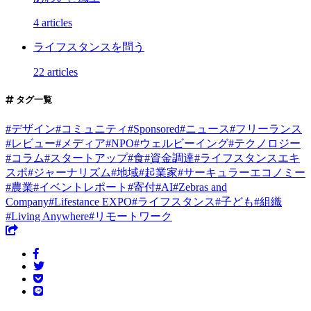
4 articles
ライフスタンスを問う
22 articles
タグ一覧
#
デザイン
#
コミュニティ
#
Sponsored
#
ニュース
#
フリーランス
#
レビュー
#
メディア
#
NPO
#
ウェルビーイング
#
テクノロジー
#
コラム
#
スタートアップ
#
食
#
資金調達
#
ライフスタンスエキ
スポ
#
ジャーナリズム
#
地域
#
起業家
#
サーキュラーエコノミー
#
農業
#
イベントレポート
#
寄付
#
AI
#
Zebras and
Company
#
Lifestance EXPO
#
ライフスタンス
#
子ども
#
組織
#
Living Anywhere
#
リモートワーク