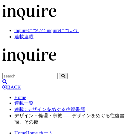
inquireについて
inquireについて
連載
連載
BACK
Home
連載一覧
連載
: デザインをめぐる往復書簡
デザイン・倫理・宗教——デザインをめぐる往復書
簡、その後
Home
Home
ホーム