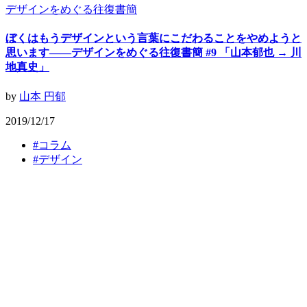
デザインをめぐる往復書簡
ぼくはもうデザインという言葉にこだわることをやめようと
思います——デザインをめぐる往復書簡 #9 「山本郁也 → 川
地真史」
by
山本 円郁
2019/12/17
#
コラム
#
デザイン