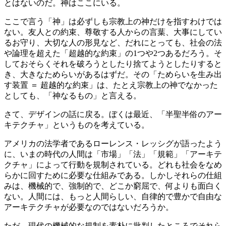
とはないのだ。神はここにいる。
ここで言う「神」は必ずしも宗教上の神だけを指すわけでは
ない。友人との約束、尊敬する人からの言葉、大事にしてい
るお守り、大切な人の形見など、だれにとっても、社会の法
や論理を超えた「超越的な約束」の1つや2つあるだろう。そ
しておそらくそれを破ろうとしたり捨てようとしたりすると
き、大きなためらいがあるはずだ。その「ためらいを生み出
す装置 ＝ 超越的な約束」は、たとえ宗教上の神でなかった
としても、「神なるもの」と言える。
さて、デザインの話に戻る。ぼくは最近、「半聖半俗のアー
キテクチャ」というものを考えている。
アメリカの法学者であるローレンス・レッシグが語ったよう
に、いまの時代の人間は「市場」「法」「規範」「アーキテ
クチャ」によって行動を規制されている。どれも社会をなめ
らかに回すために必要な仕組みである。しかしそれらの仕組
みは、機械的で、強制的で、どこか窮屈で、何よりも面白く
ない。人間には、もっと人間らしい、自律的で豊かで自由な
アーキテクチャが必要なのではないだろうか。
ただ、現代の機械的な規制を素朴に批判したところでそれら