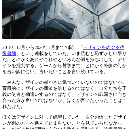
2018年12月から2020年2月までの間、「
デザインをめぐる往
復書簡
」という連載をしていた。いま読むと恥ずかしい限り
だ。とにかくあれやこれやといろんな例を持ち出して、デザ
インを批判する。ゲームから哲学まで、とにかく外側の何か
を言い訳に使い、言いたいことを言い続けている。
「みんなデザインの愚かさに気づいていないのではないか。
盲目的にデザインの価値を信じるのではなく、自分たちを正
義の使者と勘違いするのではなく、デザインの罪深さに向き
合った方が良いのではないか」ぼくが言いたかったことはこ
れだけだ。
ぼくはデザインに対して絶望していた。自分の信じたデザイ
ンが別の方向へ進んで止まらないことを見ていられなかっ