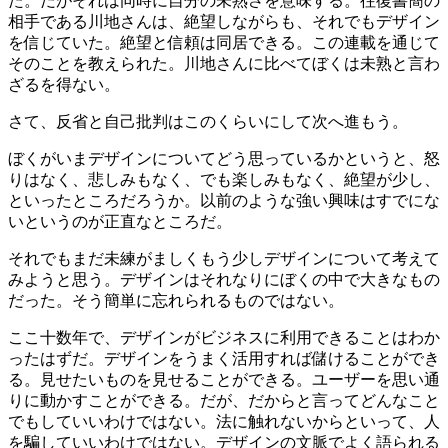
た。だがそれは同時に自分の未熟さを意味する。往復書簡の
相手である川地さんは、絶望しながらも、それでもデザイン
を信じていた。絶望と信頼は同居できる。この連載を通じて
そのことを教えられた。川地さんに比べてぼくは未熟と言わ
ざるを得ない。
さて、反省と自己批判はこのくらいにして次へ進もう。
ぼくがいまデザインについてどう思っているかというと、怒
りはなく、悲しみもなく、でも楽しみもなく、絶望が少し、
といったところだろうか。以前のような強い興味はすでにな
いというのが正直なところだ。
それでもまだ未練がましくもう少しデザインについて考えて
みようと思う。デザインはそれなりにぼくの中で大きなもの
だった。そう簡単に忘れられるものではない。
ここ十数年で、デザインがビジネスに利用できることはわか
ったはずだ。デザインをうまく活用すれば儲けることができ
る。見せたいものを見せることができる。ユーザーを思い通
りに動かすことができる。だが、だからと言ってどんなこと
でもしていいわけではない。法に触れないからといって、人
を騙していいわけではない。デザインの文脈でよく語られる