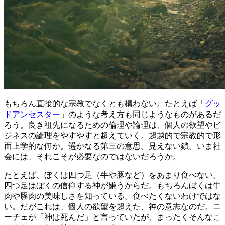
もちろん直接的な宗教でなくとも構わない。たとえば「
グッ
ドアンセスター
」のような考え方も同じようなものがあるだ
ろう。良き祖先になるための倫理や論理は、個人の欲望やビ
ジネスの論理をやすやすと超えていく。超越的で宗教的で形
而上学的な何か。遥かなる第三の意思。見えない鎖。いま社
会には、それこそが必要なのではないだろうか。
たとえば、ぼくは四つ足（牛や豚など）をあまり食べない。
四つ足はぼくの信仰する神が嫌うからだ。もちろんぼくは牛
肉や豚肉の美味しさを知っている。食べたくないわけではな
い。だがこれは、個人の欲望を超えた、神の意志なのだ。ニ
ーチェが「神は死んだ」と言っていたが、まったくそんなこ