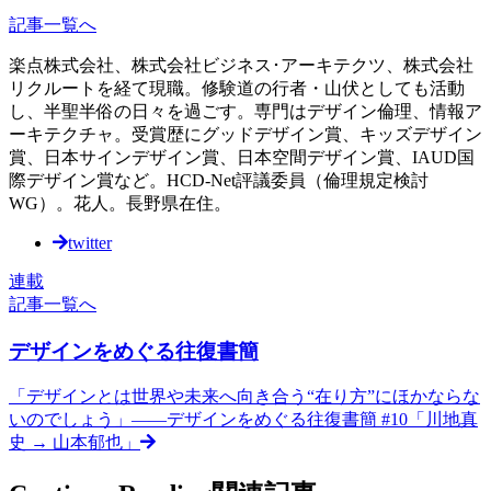
記事一覧へ
楽点株式会社、株式会社ビジネス･アーキテクツ、株式会社
リクルートを経て現職。修験道の行者・山伏としても活動
し、半聖半俗の日々を過ごす。専門はデザイン倫理、情報ア
ーキテクチャ。受賞歴にグッドデザイン賞、キッズデザイン
賞、日本サインデザイン賞、日本空間デザイン賞、IAUD国
際デザイン賞など。HCD-Net評議委員（倫理規定検討
WG）。花人。長野県在住。
twitter
連載
記事一覧へ
デザインをめぐる往復書簡
「デザインとは世界や未来へ向き合う“在り方”にほかならな
いのでしょう」——デザインをめぐる往復書簡 #10「川地真
史 → 山本郁也」