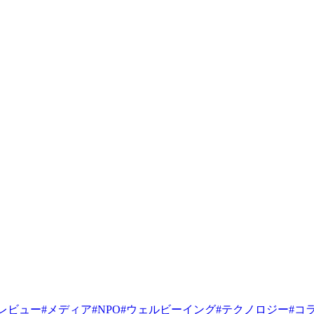
レビュー
#
メディア
#
NPO
#
ウェルビーイング
#
テクノロジー
#
コ