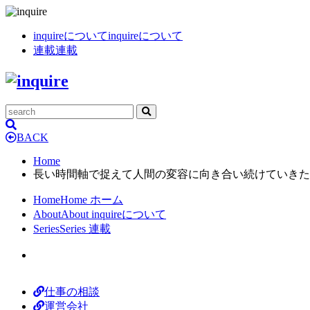
inquireについて
inquireについて
連載
連載
BACK
Home
長い時間軸で捉えて人間の変容に向き合い続けていきたい─
Home
Home
ホーム
About
About
inquireについて
Series
Series
連載
仕事の相談
運営会社