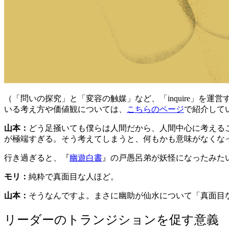
（「問いの探究」と「変容の触媒」など、「inquire」を運
いる考え方や価値観については、
こちらのページ
で紹介して
山本：
どう足掻いても僕らは人間だから、人間中心に考える
が極端すぎる。そう考えてしまうと、何もかも意味がなくな
行き過ぎると、『
幽遊白書
』の
戸愚呂弟が
妖怪になったみた
モリ：
純粋で真面目な人ほど。
山本：
そうなんですよ。まさに幽助が仙水について「真面目
リーダーのトランジションを促す意義