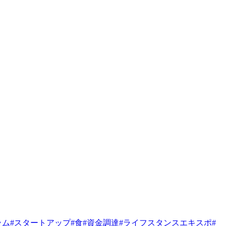
ラム
#
スタートアップ
#
食
#
資金調達
#
ライフスタンスエキスポ
#