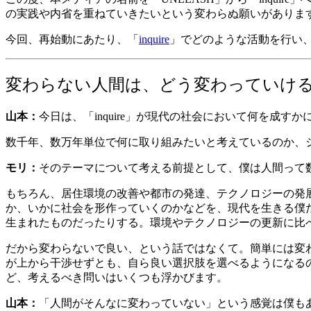
の実践や内省を重ねていきたいという変わらぬ願いがありま
今回、再始動にあたり、「
inquire
」でどのような活動を行い
変わらない人間は、どう変わっていけ
山本：
今日は、「inquire」が現代の社会において何を成
数千年、数万年単位で何に取り組みたいと考えているのか、
モリ：
そのテーマについて考える前提として、僕は人間って
もちろん、居住環境の改善や都市の発達、テクノロジーの発
か、いかに社会を形作っていくのかなどを、現代を生きる僕た
生まれたものだったりする。環境やテクノロジーの更新に比
だから変わらないで良い、という話ではなくて。簡単には変
が上から干渉せずとも、自ら良い選択肢を選べるようになる
ど、考えるべき問いはいくつも浮かびます。
山本：
「人間がそんなに変わっていない」という感覚は僕も