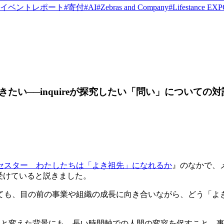
イベントレポート
#
寄付
#
AI
#
Zebras and Company
#
Lifestance EX
い──inquireが探究したい「問い」についての対
セスター わたしたちは「よき祖先」になれるか
』のなかで、
受けていると説きました。
ても、目の前の事業や組織の成長に向き合いながら、どう「よ
ire」へと変えた背景にも、長い時間軸での人間の変容を促すこ