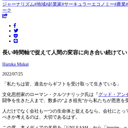
ジャーナリズム
#
地域
#
起業家
#
サーキュラーエコノミー
#
農業
#
ーク
長い時間軸で捉えて人間の変容に向き合い続けていきた
Haruka Mukai
2022/07/25
「私たちは皆、過去からギフトを受け取って生きている」
文化思想家のローマン・クルツナリック氏は『
グッド・アン
闘争を生きた人まで、数多の“よき祖先”から私たちが恩恵を
人だけでなく会社も一つの生命体と捉えるなら。会社にとっ
べきか考えるのは、大切であるはず。
この度、本メディアの名前を「UNLEASH」から「inqu