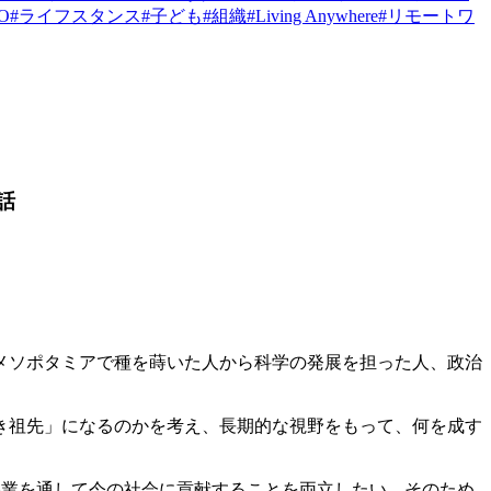
PO
#
ライフスタンス
#
子ども
#
組織
#
Living Anywhere
#
リモートワ
話
メソポタミアで種を蒔いた人から科学の発展を担った人、政治
き祖先」になるのかを考え、長期的な視野をもって、何を成す
と、事業を通して今の社会に貢献することを両立したい、そのため