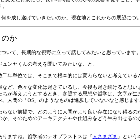
す。
、何を成し遂げていきたいのか。現在地とこれからの展望につ
るのか
すかについて、長期的な視野に立って話してみたいと思っています
ジュンヤくんの考えを聞いてみたいな、と。
数千年単位では、そこまで根本的には変わらないと考えている
展など、色々な変化は起きているし、今後も起き続けると思い
ちが考えようとするとき。参照する思想や哲学は、文字が生ま
べ、人間の「OS」のようなものは進歩していないなと感じます
わらない前提で、どのように人間がより良い存在になり得るの
のか、そのためのアーキテクチャや仕組みをどう生み出せるの
ありますね。哲学者のテオプラストスは『
人さまざま
』という