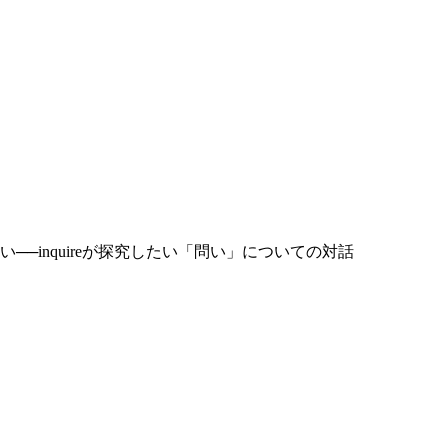
─inquireが探究したい「問い」についての対話