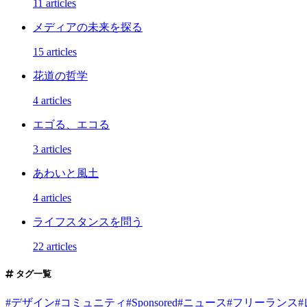
11 articles
メディアの未来を探る
15 articles
花道の哲学
4 articles
エゴる、エコる
3 articles
あわいと風土
4 articles
ライフスタンスを問う
22 articles
タグ一覧
#
デザイン
#
コミュニティ
#
Sponsored
#
ニュース
#
フリーランス
#