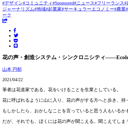
#
デザイン
#
コミュニティ
#
Sponsored
#
ニュース
#
フリーランス
#
ジャーナリズム
#
地域
#
起業家
#
サーキュラーエコノミー
#
農業
#
ーク
花の声・創造システム・シンクロニシティ——Ecologi
山本 円郁
2021/04/22
筆者は花道家である。花をいけることを生業としている。
花に呼ばれるように山に入り、花の声がする方へと歩き、持
もしかしたら、おかしなことを言っていると思う人もいるか
だが、それでも、ぼくには花の声が聞こえる。聞こえてしま