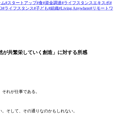
ラム
#
スタートアップ
#
食
#
資金調達
#
ライフスタンスエキスポ
#
PO
#
ライフスタンス
#
子ども
#
組織
#
Living Anywhere
#
リモートワ
「人と自然が共繁栄していく創造」に対する所感
。それが仕事である。
い。そして、その通りなのかもしれない。