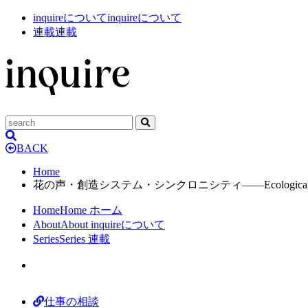
inquireについて
inquireについて
連載
連載
BACK
Home
花の声・創造システム・シンクロニシティ——Ecologica
Home
Home
ホーム
About
About
inquireについて
Series
Series
連載
仕事の相談