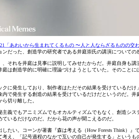
s Forum 2021「あわいから生まれてくるもの 〜人と人ならざるものの
ョンだった、創造学の研究者である井庭崇氏の講演についての
」、それを井庭は見事に説明してみせたからだ。井庭自身も講
井庭は創造学的に明確に理論づけようとしていた。そのことに
ックに発生しており、制作者はただその結果を受けているだけ
象内で発生する創造の結果を受けているだけだというのだ。井
から切り離した。
秘主義でもアニミズムでもオカルティズムでもなく、創造シス
めているだけなのだ。だから花の声が聞こえるのだ。
い。コーンが著書『森は考える（How Forests Thin
て考え、「記号過程のなかで互いの自己が発生する」というも