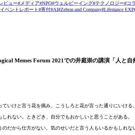
レビュー
#
メディア
#
NPO
#
ウェルビーイング
#
テクノロジー
#
コ
イベントレポート
#
寄付
#
AI
#
Zebras and Company
#
Lifestance EX
cal Memes Forum 2021での井庭崇の講演
っていけと言う花を摘み、こうしろと花が言った通りにいける
もしれない。ときどき、自分でもおかしいと思うことがある。
うのだから仕方がない。気のせいだと言う人もいるかもしれな