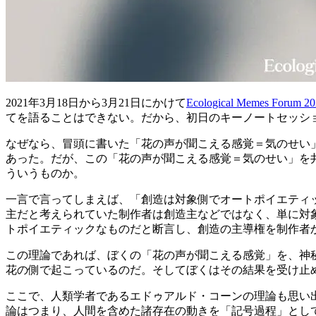
2021年3月18日から3月21日にかけて
Ecological Meme
てを語ることはできない。だから、初日のキーノートセッシ
なぜなら、冒頭に書いた「花の声が聞こえる感覚＝気のせい
あった。だが、この「花の声が聞こえる感覚＝気のせい」を
ういうものか。
一言で言ってしまえば、「創造は対象側でオートポイエティ
主だと考えられていた制作者は創造主などではなく、単に対
トポイエティックなものだと断言し、創造の主導権を制作者
この理論であれば、ぼくの「花の声が聞こえる感覚」を、神
花の側で起こっているのだ。そしてぼくはその結果を受け止
ここで、人類学者であるエドゥアルド・コーンの理論も思い出した
論はつまり、人間を含めた諸存在の動きを「記号過程」とし