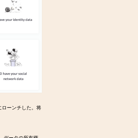
月にローンチした。将
析。データの所有権