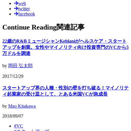
web
twitter
facebook
Continue Reading
関連記事
22歳のR&BミュージシャンKehlaniがヘルスケア・スタート
アップを創業。女性やマイノリティ向け投資専門のVCから5
万ドルを調達
by
岡田 弘太郎
2017/12/29
スタートアップ界の人種・性別の壁を打ち破る！マイノリテ
ィ起業家の受け皿として、とある米国VCが急成長
by
Mao Kitakawa
2018/09/07
#
VC