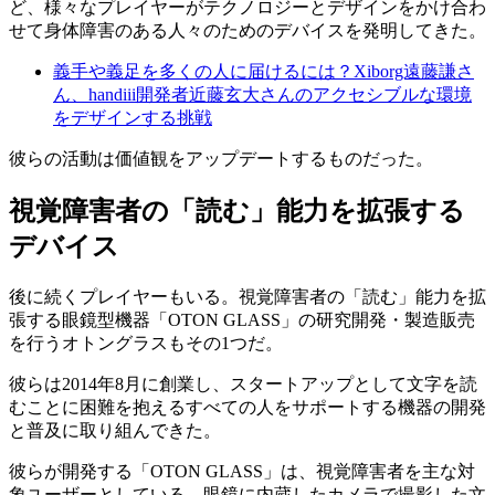
ど、様々なプレイヤーがテクノロジーとデザインをかけ合わ
せて身体障害のある人々のためのデバイスを発明してきた。
義手や義足を多くの人に届けるには？Xiborg遠藤謙さ
ん、handiii開発者近藤玄大さんのアクセシブルな環境
をデザインする挑戦
彼らの活動は価値観をアップデートするものだった。
視覚障害者の「読む」能力を拡張する
デバイス
後に続くプレイヤーもいる。視覚障害者の「読む」能力を拡
張する眼鏡型機器「OTON GLASS」の研究開発・製造販売
を行うオトングラスもその1つだ。
彼らは2014年8月に創業し、スタートアップとして文字を読
むことに困難を抱えるすべての人をサポートする機器の開発
と普及に取り組んできた。
彼らが開発する「OTON GLASS」は、視覚障害者を主な対
象ユーザーとしている。眼鏡に内蔵したカメラで撮影した文