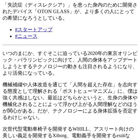
「失読症（ディスレクシア）」を患った身内のために開発さ
れたデバイス「OTON GLASS」が、より多くの人にとって
の希望になろうとしている。
#
スタートアップ
#
ニュース
いつのまにか、すぐそこに迫っている2020年の東京オリンピ
ック・パラリンピックに向けて、人間の身体をアップデート
しようとするテクノロジーの動きも注目されるようになり、
より活発になっている。
機械補綴や人体改造を通じて「人間を超えた存在」を志向す
る態度として理解される「ポストヒューマニズム」に、僕は
強く共感はしない。最近はどちらかというと、生身の身体や
機械化されることによって浮かび上がる人間理解などのほう
が関心がある。だが、テクノロジーによる身体拡張を否定す
るわけじゃない。
次世代型電動車椅子を開発するWHILL、アスリート向けの
美しい義足を開発するXiborg、電動義手を開発するexiiiな