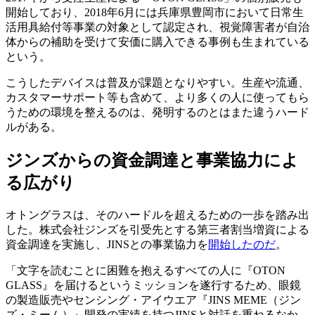
開始しており、2018年6月には兵庫県豊岡市において日常生
活用具給付等事業の対象として認定され、視覚障害者が自治
体からの補助を受けて安価に購入できる事例も生まれている
という。
こうしたデバイスは普及が課題となりやすい。生産や流通、
カスタマーサポート等も含めて、より多くの人に使ってもら
うための環境を整えるのは、発明するのとはまた違うハード
ルがある。
ジンズからの資金調達と事業協力によ
る広がり
オトングラスは、そのハードルを超えるための一歩を踏み出
した。株式会社ジンズを引受先とする第三者割当増資による
資金調達を実施し、JINSとの事業協力を
開始したのだ
。
「文字を読むことに困難を抱えるすべての人に『OTON
GLASS』を届けるというミッションを遂行するため、眼鏡
の製造販売やセンシング・アイウエア『JINS MEME（ジン
ズ・ミーム）』開発の実績を持つJINSと対話を重ねるなか