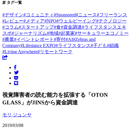
タグ一覧
#
デザイン
#
コミュニティ
#
Sponsored
#
ニュース
#
フリーランス
#
レビュー
#
メディア
#
NPO
#
ウェルビーイング
#
テクノロジー
#
コラム
#
スタートアップ
#
食
#
資金調達
#
ライフスタンスエキ
スポ
#
ジャーナリズム
#
地域
#
起業家
#
サーキュラーエコノミー
#
農業
#
イベントレポート
#
寄付
#
AI
#
Zebras and
Company
#
Lifestance EXPO
#
ライフスタンス
#
子ども
#
組織
#
Living Anywhere
#
リモートワーク
視覚障害者の読む能力を拡張する「OTON
GLASS」がJINSから資金調達
モリ ジュンヤ
2019/03/08