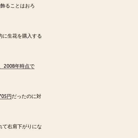
に飾ることはおろ
的に生花を購入する
、2008年時点で
705円
だったのに対
れて右肩下がりにな