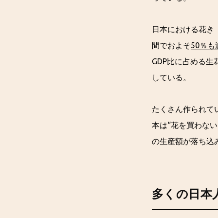
日本における花き（
間でおよそ
50％も
GDP比に占める生
している。
たくさん作られて
本は“花を買わな
の生産額が落ち込
多くの日本