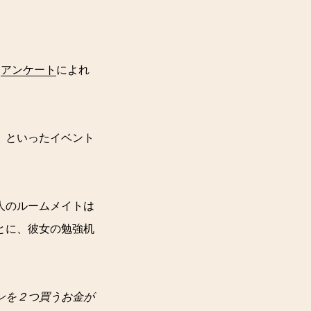
た
アンケート
によれ
」といったイベント
人のルームメイトは
とに、彼女の勉強机
ンを２つ買うお金が