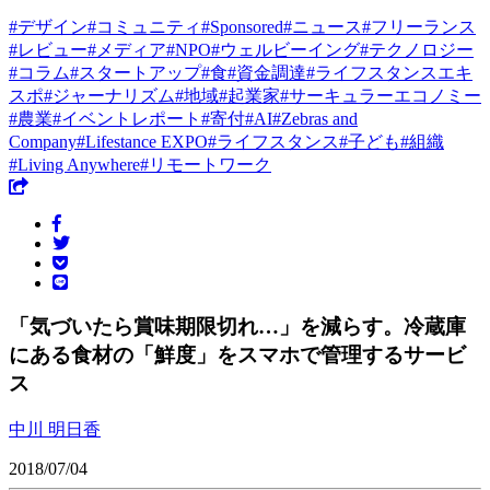
#
デザイン
#
コミュニティ
#
Sponsored
#
ニュース
#
フリーランス
#
レビュー
#
メディア
#
NPO
#
ウェルビーイング
#
テクノロジー
#
コラム
#
スタートアップ
#
食
#
資金調達
#
ライフスタンスエキ
スポ
#
ジャーナリズム
#
地域
#
起業家
#
サーキュラーエコノミー
#
農業
#
イベントレポート
#
寄付
#
AI
#
Zebras and
Company
#
Lifestance EXPO
#
ライフスタンス
#
子ども
#
組織
#
Living Anywhere
#
リモートワーク
「気づいたら賞味期限切れ…」を減らす。冷蔵庫
にある食材の「鮮度」をスマホで管理するサービ
ス
中川 明日香
2018/07/04