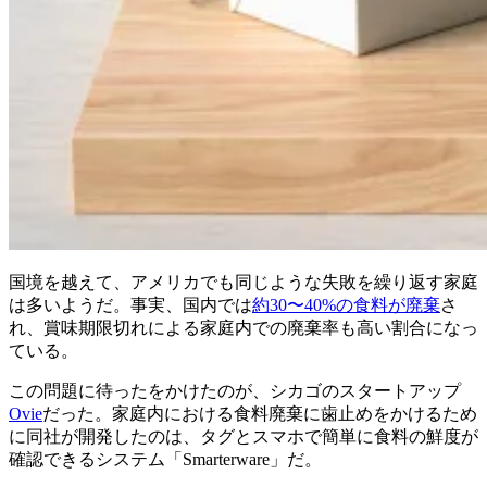
国境を越えて、アメリカでも同じような失敗を繰り返す家庭
は多いようだ。事実、国内では
約30〜40%の食料が廃棄
さ
れ、賞味期限切れによる家庭内での廃棄率も高い割合になっ
ている。
この問題に待ったをかけたのが、シカゴのスタートアップ
Ovie
だった。家庭内における食料廃棄に歯止めをかけるため
に同社が開発したのは、タグとスマホで簡単に食料の鮮度が
確認できるシステム「Smarterware」だ。