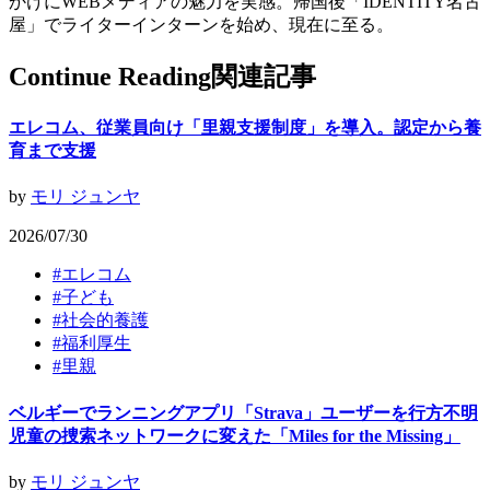
かけにWEBメディアの魅力を実感。帰国後「IDENTITY名古
屋」でライターインターンを始め、現在に至る。
Continue Reading
関連記事
エレコム、従業員向け「里親支援制度」を導入。認定から養
育まで支援
by
モリ ジュンヤ
2026/07/30
#
エレコム
#
子ども
#
社会的養護
#
福利厚生
#
里親
ベルギーでランニングアプリ「Strava」ユーザーを行方不明
児童の捜索ネットワークに変えた「Miles for the Missing」
by
モリ ジュンヤ