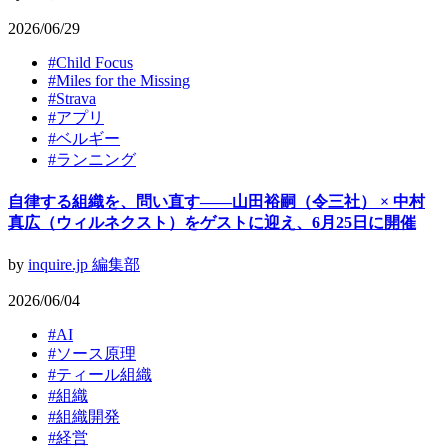
2026/06/29
#
Child Focus
#
Miles for the Missing
#
Strava
#
アプリ
#
ベルギー
#
ランニング
自律する組織を、問い直す——山田裕嗣（令三社） × 中村
真広（ウィルネクスト）をゲストに迎え、6月25日に開催
by
inquire.jp 編集部
2026/06/04
#
AI
#
ソース原理
#
ティール組織
#
組織
#
組織開発
#
経営