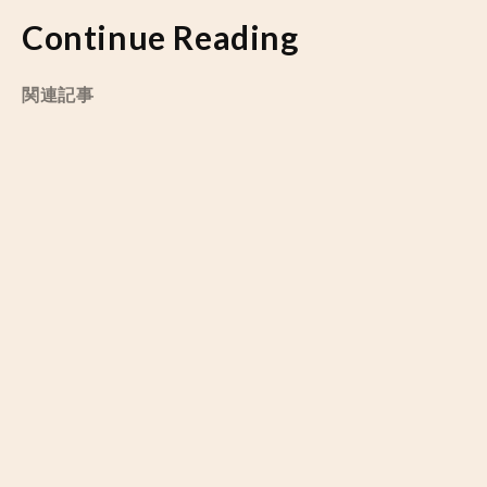
Continue Reading
関連記事
エレコム、従業員向け「里親支援制度」を導入。認定か
ら養育まで支援
by
モリ ジュンヤ
2026/07/30