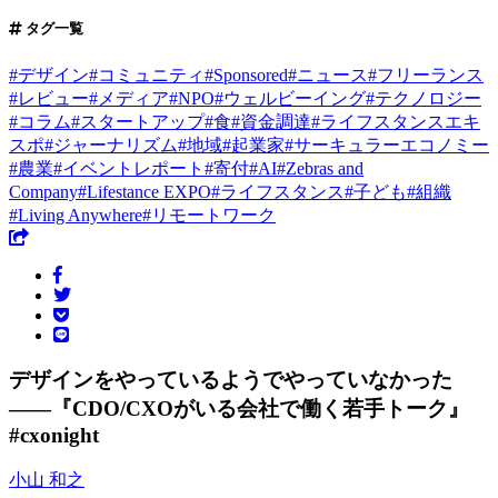
タグ一覧
#
デザイン
#
コミュニティ
#
Sponsored
#
ニュース
#
フリーランス
#
レビュー
#
メディア
#
NPO
#
ウェルビーイング
#
テクノロジー
#
コラム
#
スタートアップ
#
食
#
資金調達
#
ライフスタンスエキ
スポ
#
ジャーナリズム
#
地域
#
起業家
#
サーキュラーエコノミー
#
農業
#
イベントレポート
#
寄付
#
AI
#
Zebras and
Company
#
Lifestance EXPO
#
ライフスタンス
#
子ども
#
組織
#
Living Anywhere
#
リモートワーク
デザインをやっているようでやっていなかった
——『CDO/CXOがいる会社で働く若手トーク』
#cxonight
小山 和之