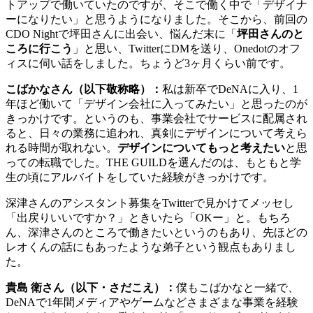
トアップで働いていたのですが、そこで働く中で「デザイナ
ーになりたい」と思うようになりました。そこから、前回の
CDO Nightで坪田さんに出会い、悩んだ末に「
坪田さんのと
ころに行こう
」と思い、TwitterにDMを送り、Onedotのオフ
ィスに伺い話をしました。ちょうど3ヶ月くらい前です。
こばかなさん（以下敬称略）：
私は新卒でDeNAに入り、1
年ほど働いて「デザイン会社に入ってみたい」と思ったのが
きっかけです。というのも、事業会社でサービスに配属され
ると、日々の業務に追われ、真剣にデザインについて考えら
れる時間が取れない。
デザインについてもっと考えたい
と思
っての転職でした。THE GUILDを選んだのは、もともと学
生の頃にアルバイトをしていた経験がきっかけです。
深津さんのアシスタント募集をTwitterで見かけてメッセし
「出戻りいいですか？」ときいたら「OKー」と。もちろ
ん、深津さんのところで働きたいというのもあり、先ほどの
レオくんの話にもあったような弟子という観点もありまし
た。
貴島 衛さん（以下・さだこえ）：
僕もこばかなと一緒で、
DeNAで1年間メディアやゲームなどさまざまな事業を経験