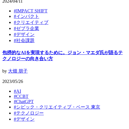
2024/04/11
#
IMPACT SHIFT
#
インパクト
#
クリエイティブ
#
ゼブラ企業
#
デザイン
#
社会課題
包摂的なAIを実現するために。ジョン・マエダ氏が語るテ
クノロジーの向き合い方
by
大畑 朋子
2023/05/26
#
AI
#
CCBT
#
ChatGPT
#
シビック・クリエイティブ・ベース 東京
#
テクノロジー
#
デザイン