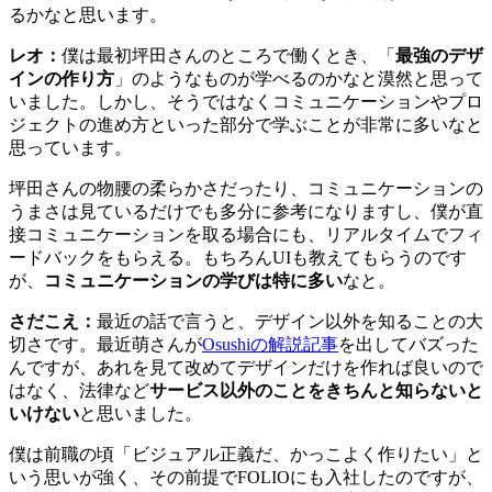
るかなと思います。
レオ：
僕は最初坪田さんのところで働くとき、「
最強のデザ
インの作り方
」のようなものが学べるのかなと漠然と思って
いました。しかし、そうではなくコミュニケーションやプロ
ジェクトの進め方といった部分で学ぶことが非常に多いなと
思っています。
坪田さんの物腰の柔らかさだったり、コミュニケーションの
うまさは見ているだけでも多分に参考になりますし、僕が直
接コミュニケーションを取る場合にも、リアルタイムでフィ
ードバックをもらえる。もちろんUIも教えてもらうのです
が、
コミュニケーションの学びは特に多い
なと。
さだこえ：
最近の話で言うと、デザイン以外を知ることの大
切さです。最近萌さんが
Osushiの解説記事
を出してバズった
んですが、あれを見て改めてデザインだけを作れば良いので
はなく、法律など
サービス以外のことをきちんと知らないと
いけない
と思いました。
僕は前職の頃「ビジュアル正義だ、かっこよく作りたい」と
いう思いが強く、その前提でFOLIOにも入社したのですが、