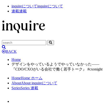
inquireについて
inquireについて
連載
連載
BACK
Home
デザインをやっているようでやっていなかった——
『CDO/CXOがいる会社で働く若手トーク』 #cxonight
Home
Home
ホーム
About
About
inquireについて
Series
Series
連載