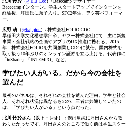
北川 怜於
（
@Elu_Leo
）/ Basecamp デザイナー
Bacecampインターン。学生スタートアップでインターンを
経験後、坪田氏に弟子入り。SFC2年生。ヲタ芸パフォーマ
ー。
広野 萌
（
@hajipion
）/ 株式会社FOLIO CDO
早稲田大学文化構想学部卒。ヤフー株式会社にて、主に新規
事業・全社戦略の企画やアプリのUX推進に携わる。2015
年、株式会社FOLIOを共同創業しCDOに就任。国内株式を
取り扱う10年ぶりのオンライン証券を立ち上げる。代表作に
「inShade」「INTEMPO」など。
学びたい人がいる。だから今の会社を
選んだ
最初のパネルは、それぞれの会社を選んだ理由。学生と社会
人、それぞれ状況は異なるものの、三者に共通していたの
は、「学びたい人がいる」という点だった。
北川 怜於さん（以下・レオ）：
僕は単純に坪田さんから教
わりたかったです。坪田さんのところで働く前は学生スター