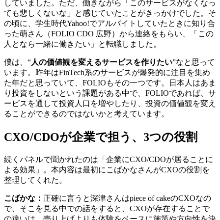
していました。ただ、働きながら「このサービスがなくなっ
ても悲しくないな」と感じていたことがきっかけでした。そ
の頃に、学生時代Yahoo!でアルバイトしていたときに知り合
った萌さん（FOLIO CDO 広野）から連絡をもらい、「この
人となら一緒に働きたい」と転職しました。
僕は、“
人の価値観を変えるサービスを作りたい
”なと思って
います。昨年はFinTech系のサービスが爆発的に注目を集め
た年だと思っていて、FOLIOもその一つです。日本人はあま
り投資をしないという課題がある中で、FOLIOであれば、サ
ービスを通して投資人口を増やしたり、投資の価値観を変え
ることができるのではないかと考えています。
CXO/CDOが企業で担う、3つの役割
続くパネルで聞かれたのは「企業にCXO/CDOが居ることに
よる効果」。本内容は最初にこばかなさんがCXOの役割を
整理してくれた。
こばかな：
正確に言うと深津さんはpiece of cakeのCXOなの
で、そこを見る中での話をすると、CXOが存在することで
の違いは、売り上げよりも体験をベースに施策や方向性を決