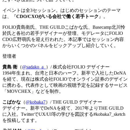
イベントは全3セッション。はじめのセッションのテーマ
は、『
CDO/CXOがいる会社で働く若手トーク
』。
FOLIO貴島衛氏、THE GUILDこばかな氏、Basecamp北川怜
於氏と各社の若手デザイナーが登壇、モデレータにFOLIO
CDO広野萌氏を迎え行われた。本記事ではセッション内容
からいくつかのパネルをピックアップし紹介していく。
登壇者
貴島 衛
（
@sadako_a_
）/ 株式会社FOLIO デザイナー
1994年生まれ、台湾と日本のハーフ。新卒で入社したDeNA
を経て、現在は株式会社FOLIOでオンライン証券のデザイン
に携わる。代表作として映画の視聴予定を記録するサービス
「MOVCHEX」などを制作。
こばかな
（
@kobaka7
）/ THE GUILD デザイナー
デザイナー。新卒でDeNAを経て、2017年よりTHE GUILD
に入社。TwitterでUX/UI等の学びを図説する#kobaka7_sketch
を投稿してます。