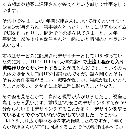
くる相談や懸案に深津さんが答えるという感じで仕事をして
います。
その中で私は、この1年間深津さんについて行くというミッ
ションが与えられ、議事録をとったり、たまにリアルタイム
でUIを作ったりし、間近でその姿を見てきました。去年一
年間は、家族よりも深津さんと一緒にいた時間の方が長いと
思います。
前職はサービスに配属されデザイナーとしてUIを作ってい
たのに対し、THE GUILDは大体の案件で
上流工程から入り
戦略作りからサポートする
ことがほとんどです。というのも
大体の場合入り口はUIの相談なのですが、話を聞くとそも
そもの要件定義が怪しい、戦略が怪しい、組織が怪しいとな
ることが多い。必然的に上流工程に関わることとなる。
その姿を見るなかで、自然と視野が広がりましたし、視座も
高まったと思います。前職は“なぜこのデザインをするか”が
分からないままデザインをすることが多く、
デザインをやっ
ているようでやっていない気がしていました
。そこから
UI/UXをより広く学べる場を求め転職したのですが、1年く
らい深津さんのMTGに同席することでその輪郭は学べてい