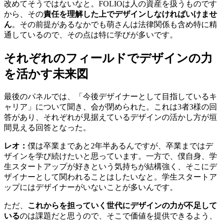
改めてそうではないなと。FOLIOは人の資産を扱うものです
から、その
責任を理解した上でデザインしなければいけませ
ん
。その前提があるなかでも萌さんは法律関係も含め特に精
通しているので、その点は特に学びが多いです。
それぞれのフィールドでデザインの力
を活かす未来図
最後のパネルでは、「今後デザイナーとして目指しているキ
ャリア」について聞き、会が閉められた。これは3者3様の回
答があり、それぞれが見据えているデザインの活かし方が垣
間見える回答となった。
レオ：
僕は卒業まであと2年半あるんですが、卒業まではデ
ザインを学び続けたいと思っています。一方で、僕自身、学
生スタートアップが好きという気持ちが結構強く、そこにデ
ザイナーとして関われることはしたいなと。学生スタートア
ップにはデザイナーがいないことが多いんです。
ただ、
これからを担っていく世代にデザインの力が不足して
いる
のは課題だと思うので、そこで価値を提供できるよう、