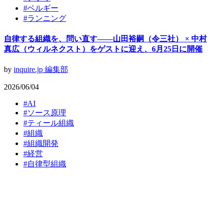
#
ベルギー
#
ランニング
自律する組織を、問い直す——山田裕嗣（令三社） × 中村
真広（ウィルネクスト）をゲストに迎え、6月25日に開催
by
inquire.jp 編集部
2026/06/04
#
AI
#
ソース原理
#
ティール組織
#
組織
#
組織開発
#
経営
#
​自律型組織