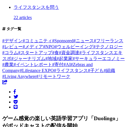
ライフスタンスを問う
22 articles
タグ一覧
#
デザイン
#
コミュニティ
#
Sponsored
#
ニュース
#
フリーランス
#
レビュー
#
メディア
#
NPO
#
ウェルビーイング
#
テクノロジー
#
コラム
#
スタートアップ
#
食
#
資金調達
#
ライフスタンスエキ
スポ
#
ジャーナリズム
#
地域
#
起業家
#
サーキュラーエコノミー
#
農業
#
イベントレポート
#
寄付
#
AI
#
Zebras and
Company
#
Lifestance EXPO
#
ライフスタンス
#
子ども
#
組織
#
Living Anywhere
#
リモートワーク
ゲーム感覚の楽しい英語学習アプリ「Duolingo」
がポッドキャストの配信を開始