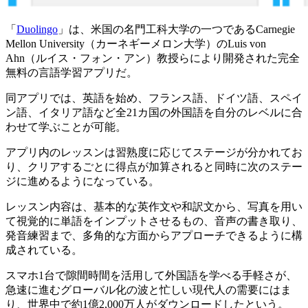
「
Duolingo
」は、米国の名門工科大学の一つであるCarnegie
Mellon University（カーネギーメロン大学）のLuis von
Ahn（ルイス・フォン・アン）教授らにより開発された完全
無料の言語学習アプリだ。
同アプリでは、英語を始め、フランス語、ドイツ語、スペイ
ン語、イタリア語など全21カ国の外国語を自分のレベルに合
わせて学ぶことが可能。
アプリ内のレッスンは習熟度に応じてステージが分かれてお
り、クリアするごとに得点が加算されると同時に次のステー
ジに進めるようになっている。
レッスン内容は、基本的な英作文や和訳文から、写真を用い
て視覚的に単語をインプットさせるもの、音声の書き取り、
発音練習まで、多角的な方面からアプローチできるように構
成されている。
スマホ1台で隙間時間を活用して外国語を学べる手軽さが、
急速に進むグローバル化の波と忙しい現代人の需要にはま
り、世界中で約1億2,000万人がダウンロードしたという。