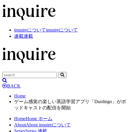
inquireについて
inquireについて
連載
連載
BACK
Home
ゲーム感覚の楽しい英語学習アプリ「Duolingo」がポ
ッドキャストの配信を開始
Home
Home
ホーム
About
About
inquireについて
Series
Series
連載