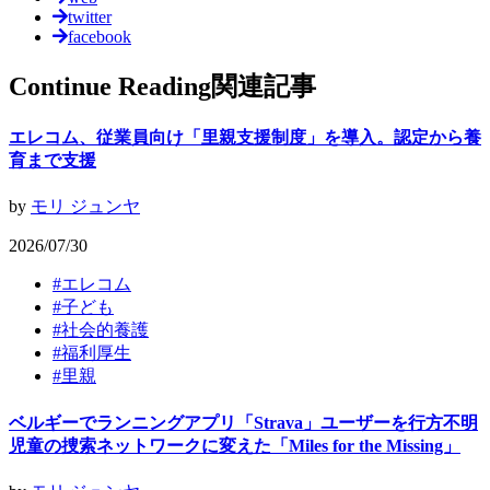
twitter
facebook
Continue Reading
関連記事
エレコム、従業員向け「里親支援制度」を導入。認定から養
育まで支援
by
モリ ジュンヤ
2026/07/30
#
エレコム
#
子ども
#
社会的養護
#
福利厚生
#
里親
ベルギーでランニングアプリ「Strava」ユーザーを行方不明
児童の捜索ネットワークに変えた「Miles for the Missing」