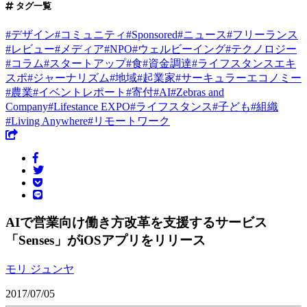
タグ一覧
#
デザイン
#
コミュニティ
#
Sponsored
#
ニュース
#
フリーランス
#
レビュー
#
メディア
#
NPO
#
ウェルビーイング
#
テクノロジー
#
コラム
#
スタートアップ
#
食
#
資金調達
#
ライフスタンスエキ
スポ
#
ジャーナリズム
#
地域
#
起業家
#
サーキュラーエコノミー
#
農業
#
イベントレポート
#
寄付
#
AI
#
Zebras and
Company
#
Lifestance EXPO
#
ライフスタンス
#
子ども
#
組織
#
Living Anywhere
#
リモートワーク
AIで営業向け働き方改革を支援するサービス
「Senses」がiOSアプリをリリース
モリ ジュンヤ
2017/07/05