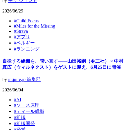
by
モリ ジュンヤ
2026/06/29
#
Child Focus
#
Miles for the Missing
#
Strava
#
アプリ
#
ベルギー
#
ランニング
自律する組織を、問い直す——山田裕嗣（令三社） × 中村
真広（ウィルネクスト）をゲストに迎え、6月25日に開催
by
inquire.jp 編集部
2026/06/04
#
AI
#
ソース原理
#
ティール組織
#
組織
#
組織開発
#
経営