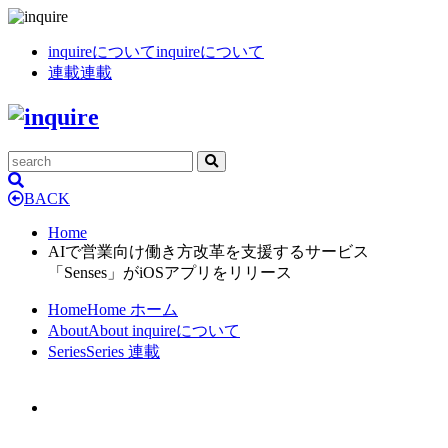
inquireについて
inquireについて
連載
連載
BACK
Home
AIで営業向け働き方改革を支援するサービス
「Senses」がiOSアプリをリリース
Home
Home
ホーム
About
About
inquireについて
Series
Series
連載