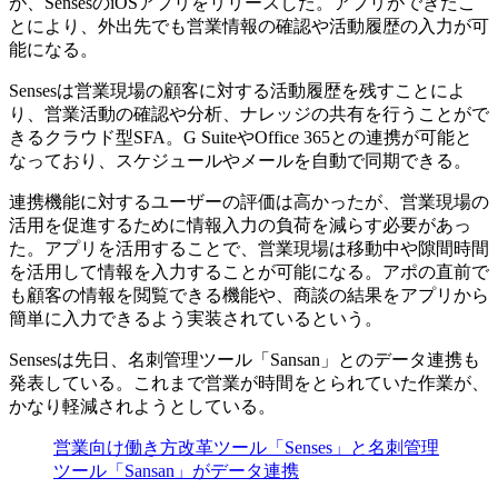
が、SensesのiOSアプリをリリースした。アプリができたこ
とにより、外出先でも営業情報の確認や活動履歴の入力が可
能になる。
Sensesは営業現場の顧客に対する活動履歴を残すことによ
り、営業活動の確認や分析、ナレッジの共有を行うことがで
きるクラウド型SFA。G SuiteやOffice 365との連携が可能と
なっており、スケジュールやメールを自動で同期できる。
連携機能に対するユーザーの評価は高かったが、営業現場の
活用を促進するために情報入力の負荷を減らす必要があっ
た。アプリを活用することで、営業現場は移動中や隙間時間
を活用して情報を入力することが可能になる。アポの直前で
も顧客の情報を閲覧できる機能や、商談の結果をアプリから
簡単に入力できるよう実装されているという。
Sensesは先日、名刺管理ツール「Sansan」とのデータ連携も
発表している。これまで営業が時間をとられていた作業が、
かなり軽減されようとしている。
営業向け働き方改革ツール「Senses」と名刺管理
ツール「Sansan」がデータ連携