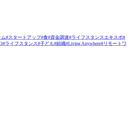
ラム
#
スタートアップ
#
食
#
資金調達
#
ライフスタンスエキスポ
#
PO
#
ライフスタンス
#
子ども
#
組織
#
Living Anywhere
#
リモートワ