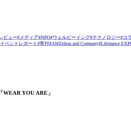
レビュー
#
メディア
#
NPO
#
ウェルビーイング
#
テクノロジー
#
コ
イベントレポート
#
寄付
#
AI
#
Zebras and Company
#
Lifestance EX
EAR YOU ARE」