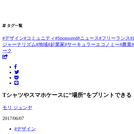
タグ一覧
#
デザイン
#
コミュニティ
#
Sponsored
#
ニュース
#
フリーランス
#
ジャーナリズム
#
地域
#
起業家
#
サーキュラーエコノミー
#
農業
#
ーク
Tシャツやスマホケースに”場所”をプリントできる「W
モリ ジュンヤ
2017/06/07
#
デザイン