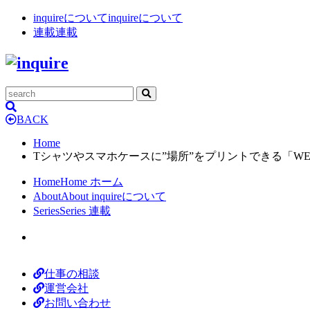
inquireについて
inquireについて
連載
連載
BACK
Home
Tシャツやスマホケースに”場所”をプリントできる「WEAR
Home
Home
ホーム
About
About
inquireについて
Series
Series
連載
仕事の相談
運営会社
お問い合わせ